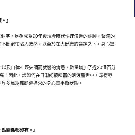
穫。』
的三個字，足夠成為90年後現今時代快速演進的註腳，緊湊的
何不斷窮忙陷入茫然，以至於在大健康的議題之下，身心靈
症以及自律神經失調而就醫的病患，數量增加了近20個百分
最高！因此，該如何在日漸紛擾喧囂的滾滾塵世中，尋得專
下許多民眾都踴躍追求的身心靈平衡狀態。
一點關係都沒有。』