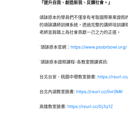
『提升自我、創造新我、反饋社會。』
頌缽原本的學員們不僅享有考取國際專業證照
的頌缽講師訓練系統，透過完整的講師培訓課
老師並肩踏上為社會貢獻一己之力的正道。
˙頌缽原本官網：
https://www.pssbrbowl.org/
˙頌缽原本證照課程-各教室開課資訊:
台北台安、桃園中壢教室臉書:
https://reurl.
台北內湖教室臉書:
https://reurl.cc/0vr0MK
高雄教室臉書:
https://reurl.cc/Gj3y1Z