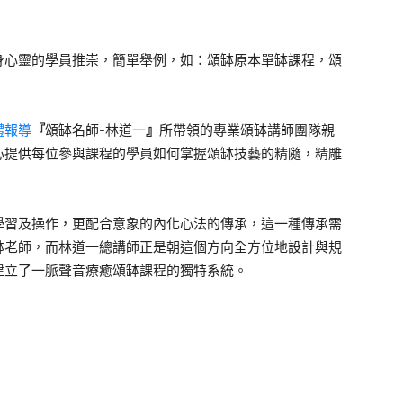
身心靈的學員推崇，簡單舉例，如：頌缽原本單缽課程，頌
體報導
『
頌缽名師-林道一
』
所帶領的專業頌缽講師團隊親
心提供每位參與課程的學員如何掌握頌缽技藝的精隨，精雕
學習及操作，更配合意象的內化心法的傳承，這一種傳承需
缽老師，而林道一總講師正是朝這個方向全方位地設計與規
建立了一脈聲音療癒頌缽課程的獨特系統。