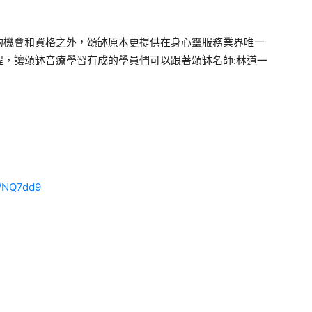
的機會和資格之外，頌缽原本更提供在身心靈服務業界唯一
程，讓頌缽音療學習有成的學員們可以跟著頌缽名師:林道一
cc/NQ7dd9