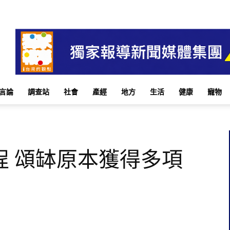
言論
調查站
社會
產經
地方
生活
健康
寵物
程 頌缽原本獲得多項