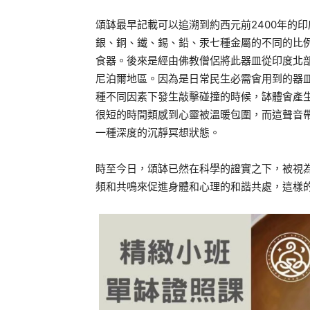
頌缽最早記載可以追溯到約西元前2400年的
銀、銅、鐵、錫、鉛、汞七種金屬的不同的比
食器。後來是經由佛教僧侶將此器皿從印度北
尼泊爾地區。因為是日常民生必需會用到的器
種不同因素下發生敲擊碰撞的時候，缽體會產
很短的時間類感到心靈被溫暖包圍，而這聲音
一種深度的沉靜冥想狀態。
時至今日，頌缽已然在科學的證實之下，被視
頻和共鳴來促進身體和心理的和諧共處，這樣