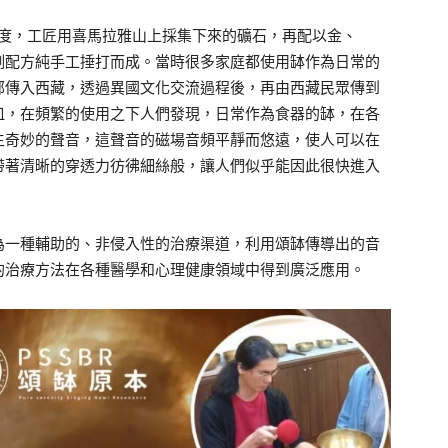
印度，工匠用喜馬拉雅山上採集下來的礦石，再配以金、
例配方純手工捶打而成。當時很多家庭都使用缽作為日常的
部傳入西藏，透過異國文化交流過程後，再由西藏民眾傳到
皿，在頻繁的使用之下人們發現，日常作為食器的缽，在各
生奇妙的聲音，這聲音的磁場音頻平靜而悠遠，使人可以在
帶著清晰的穿透力彷彿細絲般，讓人們似乎能因此很快進入
為一種輔助的、非侵入性的治療渠道，利用頌缽傳導出的音
的治療方法在各種醫學和心理健康領域中得到廣泛應用。