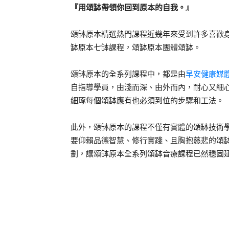
『用頌缽帶領你回到原本的自我。』
頌缽原本精選熱門課程近幾年來受到許多喜歡
缽原本七缽課程，頌缽原本團體頌缽。
頌缽原本的全系列課程中，都是由
早安健康媒
自指導學員，由淺而深、由外而內，耐心又細
細琢每個頌缽應有也必須到位的步驟和工法。
此外，頌缽原本的課程不僅有實體的頌缽技術
要仰賴品德智慧、修行實踐、且胸抱慈悲的頌
劃，讓頌缽原本全系列頌缽音療課程已然穩固