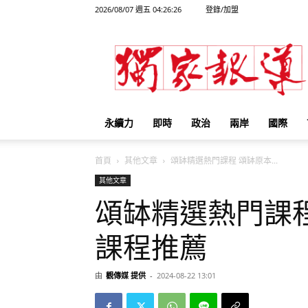
2026/08/07 週五 04:26:26
登錄/加盟
獨
家
報
導
永續力
即時
政治
兩岸
國際
首頁
其他文章
頌缽精選熱門課程 頌缽原本...
其他文章
頌缽精選熱門課
課程推薦
由
觀傳媒 提供
-
2024-08-22 13:01