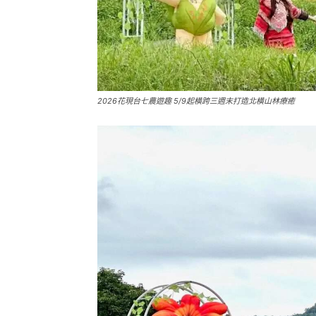
2026花現台七農遊趣 5/9起橫跨三週末打造北橫山林療癒