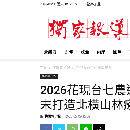
2026/08/08 週六 18:58:18
登錄/加盟
獨
家
報
導
永續力
即時
政治
兩岸
國際
首頁
桃園電子報
2026花現台七農遊趣 5...
桃園電子報
2026花現台七農
末打造北橫山林
由
桃園電子報
-
2026-05-09 15:09