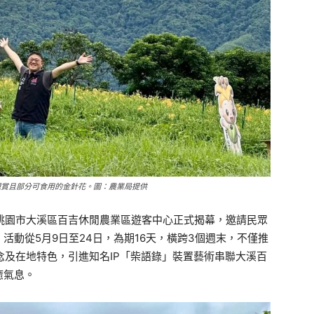
觀賞且部分可食用的金針花。圖：農業局提供
日於桃園市大溪區百吉休閒農業區遊客中心正式揭幕，邀請民眾
活動從5月9日至24日，為期16天，橫跨3個週末，不僅推
念及在地特色，引進知名IP「柴語錄」裝置藝術串聯大溪百
癒氣息。