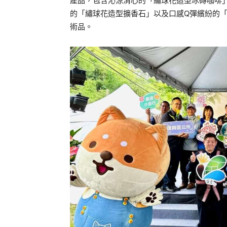
產品，包含沁涼清心的「繡球花造型冰磚咖啡
的「繡球花造型擴香石」以及口感Q彈繽紛的
術品。