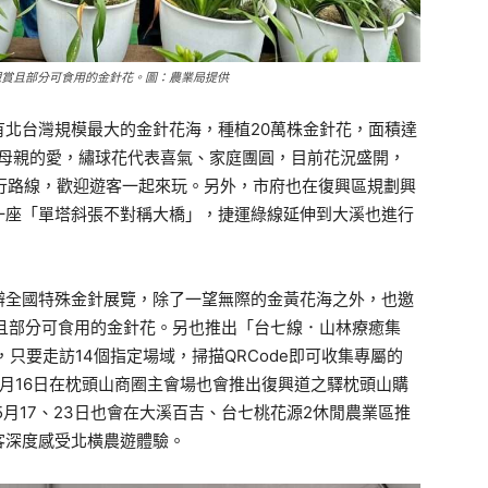
觀賞且部分可食用的金針花。圖：農業局提供
北台灣規模最大的金針花海，種植20萬株金針花，面積達
表母親的愛，繡球花代表喜氣、家庭團圓，目前花況盛開，
旅行路線，歡迎遊客一起來玩。另外，市府也在復興區規劃興
一座「單塔斜張不對稱大橋」，捷運綠線延伸到大溪也進行
辦全國特殊金針展覽，除了一望無際的金黃花海之外，也邀
且部分可食用的金針花。另也推出「台七線．山林療癒集
，只要走訪14個指定場域，掃描QRCode即可收集專屬的
月16日在枕頭山商圈主會場也會推出復興道之驛枕頭山購
月17、23日也會在大溪百吉、台七桃花源2休閒農業區推
客深度感受北橫農遊體驗。