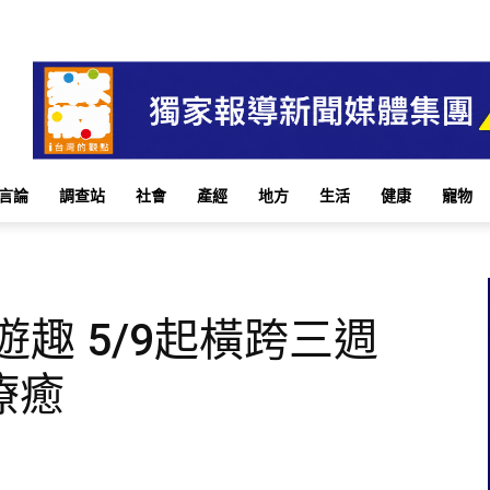
言論
調查站
社會
產經
地方
生活
健康
寵物
遊趣 5/9起橫跨三週
療癒