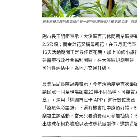
農業局局長陳冠義邀請民眾一同至現場認識22種不同品種、可
副市長王明鉅表示，大溪區百吉休閒農業區擁有
2.5公頃；而金針花又稱母親花，在五月更代
16天活動期間正是最佳賞花期，加上18條小
建醫療行政社會福利園區，在大溪區規劃興建
可行性評估中，為地方交通升級。
農業局局長陳冠義表示，今年活動度更首次舉
請民眾一同至現場認識22種不同品種、可觀賞
章」，運用「桃園市民卡 APP」進行數位集章
「療癒色彩語錄」，還有機會抽中療癒好禮。5
樂趣主題活動，當天只要消費就可參加抽獎； 5
出繡球花粉彩體驗以及玫瑰花露製作，邀請遊