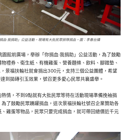
捐血‧我捐助」公益活動，現場有大批民眾排隊捐血。圖：李春台攝
桃園館前廣場，舉辦「你捐血‧我捐助」公益活動，為了鼓勵
購物禮券、衛生紙、有機雞蛋、營養麵條、飲料、腳踏墊、
C.，景福扶輪社就會捐出300元，支持三個公益團體，希望
時達到拋磚引玉效果，號召更多愛心民眾共襄盛舉。
的熱情，不到9點就有大批民眾等待在活動現場準備挽袖捐
，為了鼓勵民眾踴躍捐血，這次景福扶輪社號召企業贊助各
紙、雞蛋等物品，民眾只要完成捐血，就可帶回總價近千元