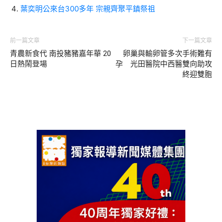
葉奕明公來台300多年 宗親齊聚平鎮祭祖
前一篇文章
下一篇文章
青農新食代 南投豬豬嘉年華 20
卵巢與輸卵管多次手術難有
日熱鬧登場
孕 光田醫院中西醫雙向助攻
終迎雙胞