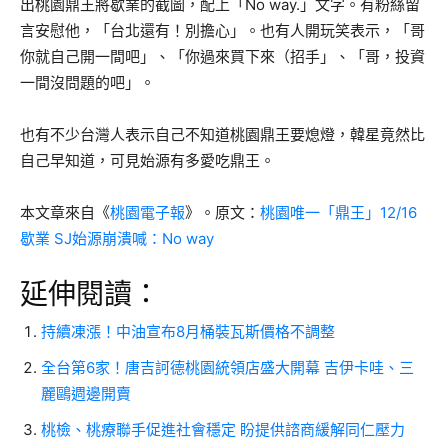
出桃園鼎王將歇業的截圖，配上「No way.」文字。有粉絲留
言安慰他，「台北還有！別擔心」。也有人開玩笑表示，「哥
你就自己開一間吧」、「你過來買下來（招手」、「哥，投資
一間沒問題的吧」。
也有不少台灣人表示自己不知道桃園鼎王要熄燈，韓星竟然比
自己早知道，可見始源有多愛吃鼎王。
本文章來自《
桃園電子報
》。原文：
桃園唯一「鼎王」12/16
歇業 SJ始源崩潰喊：No way
延伸閱讀：
持續凍漲！中油宣布8月桶裝瓦斯價格不調整
全台第6家！唐吉訶德桃園統領店盛大開幕 吉伊卡哇、三
麗鷗週邊開賣
桃檢、桃療聯手促進社會穩定 盼提供諮商緩解同仁壓力