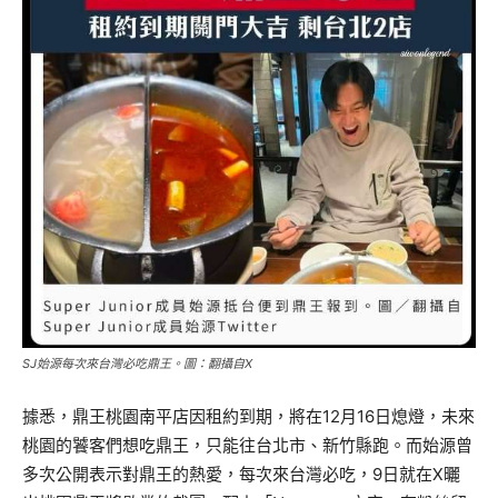
SJ始源每次來台灣必吃鼎王。圖：翻攝自X
據悉，鼎王桃園南平店因租約到期，將在12月16日熄燈，未來
桃園的饕客們想吃鼎王，只能往台北市、新竹縣跑。而始源曾
多次公開表示對鼎王的熱愛，每次來台灣必吃，9日就在X曬