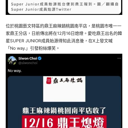
位於桃園藝文特區的鼎王麻辣鍋桃園南平店，是桃園市唯一一
家鼎王分店，日前傳出將在12月16日熄燈。愛吃鼎王出名的韓
星SUPER JUNIOR成員始源得知此消息後，在X上發文喊
「No way.」引發粉絲爆笑。