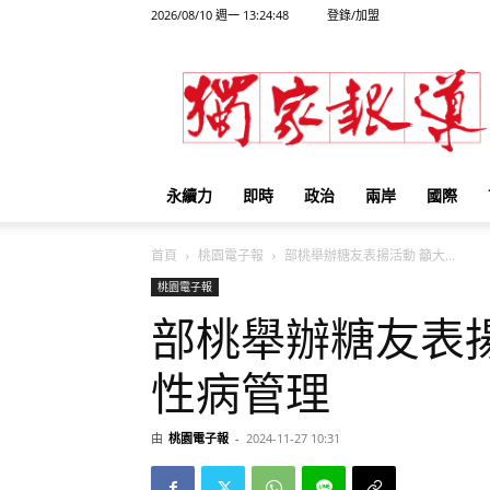
2026/08/10 週一 13:24:48
登錄/加盟
獨
家
報
導
永續力
即時
政治
兩岸
國際
首頁
桃園電子報
部桃舉辦糖友表揚活動 籲大...
桃園電子報
部桃舉辦糖友表
性病管理
由
桃園電子報
-
2024-11-27 10:31