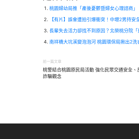
桃園婦幼局推「產後憂鬱暨婦女心理諮商」
【有片】誤會遭拍引爆衝突！中壢2男持安
長輩失去活力卻找不到原因？北榮桃分院「
南祥橋大坑溪變泡泡河 桃園環保局揪出2洗
前一篇文章
桃警結合桃園原民局活動 強化民眾交通安全、
詐騙觀念