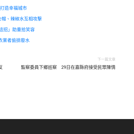
 打造幸福城市
全帽、辣椒水互相攻擊
這招」助重拾笑容
衣業者偷排廢水
下一篇文章
反
監察委員下鄉巡察 29日在嘉縣府接受民眾陳情