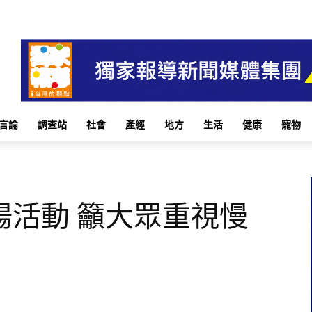
言論
調查站
社會
產經
地方
生活
健康
寵物
揚活動 籲大眾重視慢