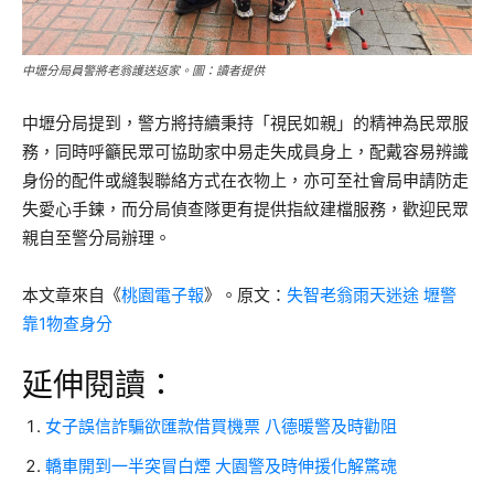
中壢分局員警將老翁護送返家。圖：讀者提供
中壢分局提到，警方將持續秉持「視民如親」的精神為民眾服
務，同時呼籲民眾可協助家中易走失成員身上，配戴容易辨識
身份的配件或縫製聯絡方式在衣物上，亦可至社會局申請防走
失愛心手鍊，而分局偵查隊更有提供指紋建檔服務，歡迎民眾
親自至警分局辦理。
本文章來自《
桃園電子報
》。原文：
失智老翁雨天迷途 壢警
靠1物查身分
延伸閱讀：
女子誤信詐騙欲匯款借買機票 八德暖警及時勸阻
轎車開到一半突冒白煙 大園警及時伸援化解驚魂