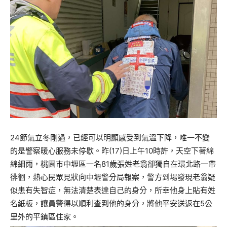
24節氣立冬剛過，已經可以明顯感受到氣溫下降，唯一不變
的是警察暖心服務未停歇。昨(17)日上午10時許，天空下著綿
綿細雨，桃園市中壢區一名81歲張姓老翁卻獨自在環北路一帶
徘徊，熱心民眾見狀向中壢警分局報案，警方到場發現老翁疑
似患有失智症，無法清楚表達自己的身分，所幸他身上貼有姓
名紙板，讓員警得以順利查到他的身分，將他平安送返在5公
里外的平鎮區住家。