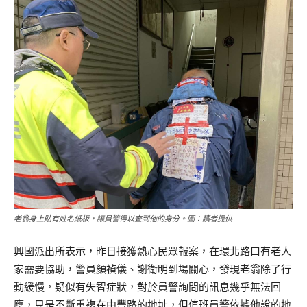
老翁身上貼有姓名紙板，讓員警得以查到他的身分。圖：讀者提供
興國派出所表示，昨日接獲熱心民眾報案，在環北路口有老人
家需要協助，警員顏禎儀、謝衛明到場關心，發現老翁除了行
動緩慢，疑似有失智症狀，對於員警詢問的訊息幾乎無法回
應，只是不斷重複在中豐路的地址，但值班員警依據他說的地