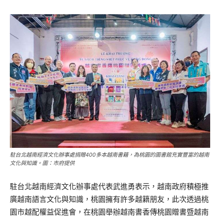
駐台北越南經濟文化辦事處捐贈400多本越南書籍，為桃園的圖書館充實豐富的越南
文化與知識。圖：市府提供
駐台北越南經濟文化辦事處代表武進勇表示，越南政府積極推
廣越南語言文化與知識，桃園擁有許多越籍朋友，此次透過桃
園市越配權益促進會，在桃園舉辦越南書香傳桃園贈書暨越南