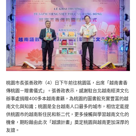
桃園市長張善政昨（4）日下午前往桃園區，出席「越南書香
傳桃園－贈書儀式」。張善政表示，感謝駐台北越南經濟文化
辦事處捐贈400多本越南書籍，為桃園的圖書館充實豐富的越
南文化與知識；桃園是全台越南人口最多的城市，相信定能提
供桃園市的越南新住民和新二代，更多接觸與學習越南文化的
機會，期盼藉由此次「越讀計畫」奠定桃園與越南更加深厚的
友誼。