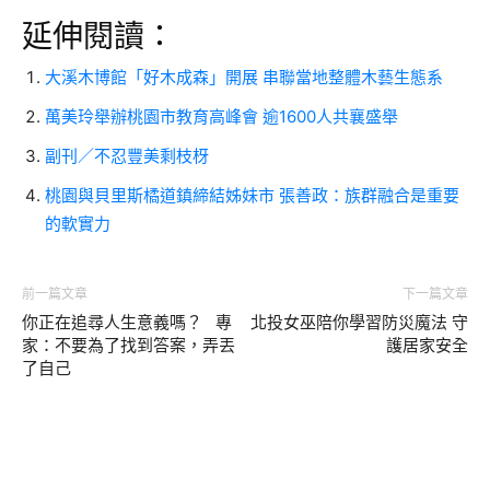
延伸閱讀：
大溪木博館「好木成森」開展 串聯當地整體木藝生態系
萬美玲舉辦桃園市教育高峰會 逾1600人共襄盛舉
副刊／不忍豐美剩枝枒
桃園與貝里斯橘道鎮締結姊妹市 張善政：族群融合是重要
的軟實力
前一篇文章
下一篇文章
你正在追尋人生意義嗎？ 專
北投女巫陪你學習防災魔法 守
家：不要為了找到答案，弄丟
護居家安全
了自己