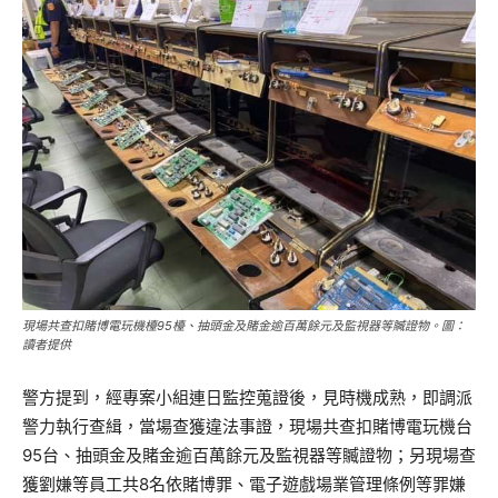
現場共查扣賭博電玩機檯95檯、抽頭金及賭金逾百萬餘元及監視器等贓證物。圖：
讀者提供
警方提到，經專案小組連日監控蒐證後，見時機成熟，即調派
警力執行查緝，當場查獲違法事證，現場共查扣賭博電玩機台
95台、抽頭金及賭金逾百萬餘元及監視器等贓證物；另現場查
獲劉嫌等員工共8名依賭博罪、電子遊戲場業管理條例等罪嫌