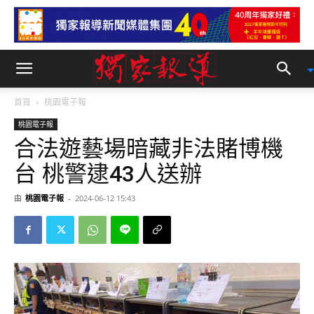
首頁
桃園電子報
桃園電子報
合法遊藝場暗藏非法賭博機
台 桃警逮43人送辦
由
桃園電子報
-
2024-06-12 15:43