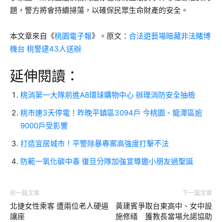
題，警方將會持續掃蕩，以確保民眾生命財產的安全。
本文章來自《
桃園電子報
》。原文：
合法遊藝場暗藏非法賭博
機台 桃警逮43人送辦
延伸閱讀：
桃消第一大隊前進A8環球購物中心 辦理消防安全抽檢
桃市連3天停電！昨晚平鎮區3094戶 今桃園、龍潭區逾
9000戶受影響
打造宜居城市！平警除暴專案高強度打擊不法
防範一氧化碳中毒 復旦分隊加強宣導邀小朋友過聖誕
前一篇文章
下一篇文章
北捷女性乘客 遭兩位老人硬逼
黃建賓爭取台東高中、女中設
讓座
施修繕 獲教長當場允諾協助