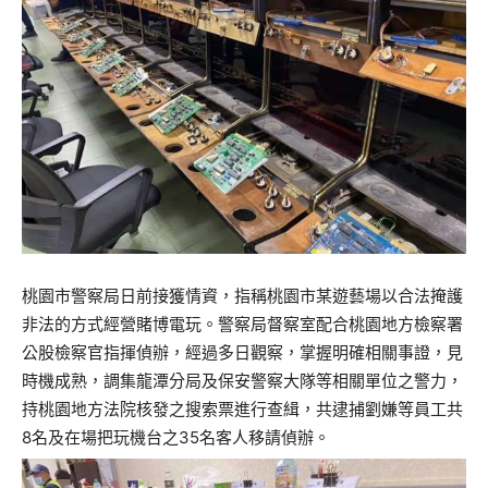
桃園市警察局日前接獲情資，指稱桃園市某遊藝場以合法掩護
非法的方式經營賭博電玩。警察局督察室配合桃園地方檢察署
公股檢察官指揮偵辦，經過多日觀察，掌握明確相關事證，見
時機成熟，調集龍潭分局及保安警察大隊等相關單位之警力，
持桃園地方法院核發之搜索票進行查緝，共逮捕劉嫌等員工共
8名及在場把玩機台之35名客人移請偵辦。