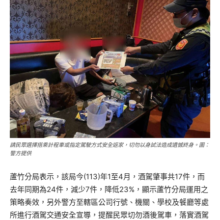
請民眾選擇搭乘計程車或指定駕駛方式安全返家，切勿以身試法造成遺憾終身。圖：
警方提供
蘆竹分局表示，該局今(113)年1至4月，酒駕肇事共17件，而
去年同期為24件，減少7件，降低23%，顯示蘆竹分局運用之
策略奏效，另外警方至轄區公司行號、機關、學校及餐廳等處
所進行酒駕交通安全宣導，提醒民眾切勿酒後駕車，落實酒駕