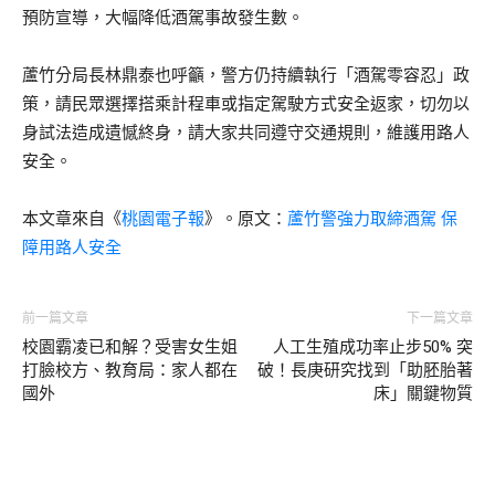
預防宣導，大幅降低酒駕事故發生數。
蘆竹分局長林鼎泰也呼籲，警方仍持續執行「酒駕零容忍」政
策，請民眾選擇搭乘計程車或指定駕駛方式安全返家，切勿以
身試法造成遺憾終身，請大家共同遵守交通規則，維護用路人
安全。
本文章來自《
桃園電子報
》。原文：
蘆竹警強力取締酒駕 保
障用路人安全
前一篇文章
下一篇文章
校園霸凌已和解？受害女生姐
人工生殖成功率止步50% 突
打臉校方、教育局：家人都在
破！長庚研究找到「助胚胎著
國外
床」關鍵物質