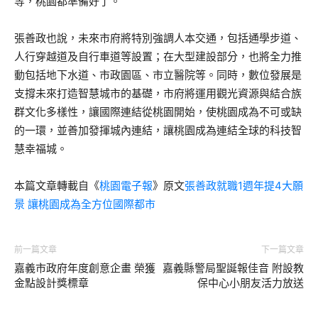
等，桃園都準備好了。
張善政也說，未來市府將特別強調人本交通，包括通學步道、
人行穿越道及自行車道等設置；在大型建設部分，也將全力推
動包括地下水道、市政園區、市立醫院等。同時，數位發展是
支撐未來打造智慧城市的基礎，市府將運用觀光資源與結合族
群文化多樣性，讓國際連結從桃園開始，使桃園成為不可或缺
的一環，並善加發揮城內連結，讓桃園成為連結全球的科技智
慧幸福城。
本篇文章轉載自《
桃園電子報
》原文
張善政就職1週年提4大願
景 讓桃園成為全方位國際都市
前一篇文章
下一篇文章
嘉義市政府年度創意企畫 榮獲
嘉義縣警局聖誕報佳音 附設教
金點設計獎標章
保中心小朋友活力放送