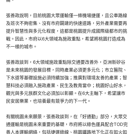
張善政說明，目前桃園大眾運輸僅一條機場捷運，且公車路線
及班次不夠密集、沒有市府闢建的快速道路，另外產業需要再
提升智慧性與多元化程度，這都是桃園提升成國際級都市的挑
戰。因此，市府以6大領域為施政重點，希望將桃園打造成為
不一樣的城市。
張善政談到，6大領域施政重點除交通要改善外，亞洲新矽谷
是未來桃園的發展目標，同時產業必須更多元化；市立醫院、
下水道等基礎設施必須持續加強；推廣對環境友善的產業；智
慧科技必須融入施政產業、民生及教育當中；桃園好山好水，
觀光與多元族群文化必須加以彰顯。在6大主軸下，希望讓市
民安居樂業，也培養最有競爭力的下一代。
有關桃園未來願景，張善政談到，在「好通勤」部分，大眾交
通運輸是桃園未來重要的基礎，市府將以綠色運具配合TOD完
善人本運輸網絡，包括捷運綠線、桃園鐵路地下化正在如火如