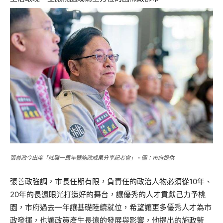
張善政今出席「就職一周年暨施政成果分享記者會」。圖：市府提供
張善政強調，市長任期有限，負責任的政治人物必須從10年、
20年的長遠眼光打造好的舞台，讓優秀的人才貢獻己力予桃
園，市府過去一年讓基礎陸續就位，希望讓更多優秀人才為市
政發揮，也讓政策產生長遠的發展與影響，他提出的施政藍