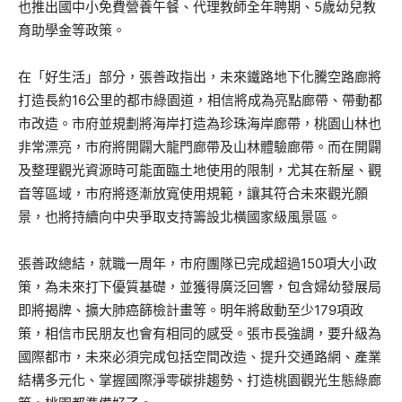
也推出國中小免費營養午餐、代理教師全年聘期、5歲幼兒教
育助學金等政策。
在「好生活」部分，張善政指出，未來鐵路地下化騰空路廊將
打造長約16公里的都市綠園道，相信將成為亮點廊帶、帶動都
市改造。市府並規劃將海岸打造為珍珠海岸廊帶，桃園山林也
非常漂亮，市府將開闢大龍門廊帶及山林體驗廊帶。而在開闢
及整理觀光資源時可能面臨土地使用的限制，尤其在新屋、觀
音等區域，市府將逐漸放寬使用規範，讓其符合未來觀光願
景，也將持續向中央爭取支持籌設北橫國家級風景區。
張善政總結，就職一周年，市府團隊已完成超過150項大小政
策，為未來打下優質基礎，並獲得廣泛回響，包含婦幼發展局
即將揭牌、擴大肺癌篩檢計畫等。明年將啟動至少179項政
策，相信市民朋友也會有相同的感受。張市長強調，要升級為
國際都市，未來必須完成包括空間改造、提升交通路網、產業
結構多元化、掌握國際淨零碳排趨勢、打造桃園觀光生態綠廊