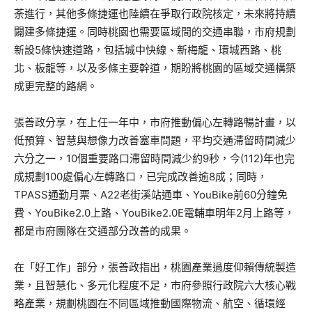
荼進行，其他多條捷運也陸續在爭取行政院核定，未來將持續
闢建多條捷運。同時桃園也需要區域間的交通串聯，市府規劃
新設5條快速道路，包括城中快線、新梅龍、環城西路、桃
北、板龍等，以及多條主要幹道，期盼將桃園的區域交通構築
成更完整的路網。
張善政分享，在上任一年中，市府推動偏心左轉路暢計畫，以
低預算、智慧與想像力改善塞車問題，平均交通滯留時間減少
六分之一，10個重要路口滯留時間減少約9秒，今(112)年也完
成規劃100處偏心左轉路口，已完成改善逾8成；同時，
TPASS通勤月票、A22老街溪站通車、YouBike前60分鐘免
費、YouBike2.0上路、YouBike2.0E電輔車明年2月上路等，
都是市府團隊在交通部分改善的成果。
在「好工作」部分，張善政指出，桃園產業過度仰賴傳統製造
業，且智慧化、多元化程度不足，市府參照行政院六大核心戰
略產業，規劃桃園在不同區域推動國際物流、航空、循環經