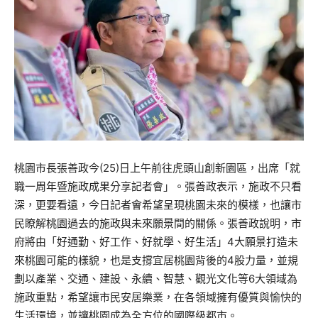
桃園市長張善政今(25)日上午前往虎頭山創新園區，出席「就
職一周年暨施政成果分享記者會」。張善政表示，施政不只看
深，更要看遠，今日記者會希望呈現桃園未來的模樣，也讓市
民瞭解桃園過去的施政與未來願景間的關係。張善政說明，市
府將由「好通勤、好工作、好就學、好生活」4大願景打造未
來桃園可能的樣貌，也是支撐宜居桃園背後的4股力量，並規
劃以產業、交通、建設、永續、智慧、觀光文化等6大領域為
施政重點，希望讓市民安居樂業，在各領域擁有優質與愉快的
生活環境，並讓桃園成為全方位的國際級都市。