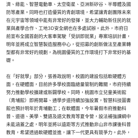
濟、綠能、智慧電動車、太空衛星、亞洲新矽谷、半導體及國
防等產業。同時也打造優質的青創環境，希望讓青創團隊未來
在元宇宙等領域中能有非常好的發揮，並大力輔助新住民的就
業與產學合作、工地3D安全網也在多處試辦。此外，市府日
前宣布全國首創的大客車駕駛「受訓即就業」專案培訓計畫，
明年並將成立智慧製造服務中心，從招募的創新做法至產業轉
型都有非常好的規劃，為桃園優質的工作環境打下非常好的基
礎。
在「好就學」部分，張善政說明，校園的建設包括軟硬體方
面，在硬體面，目前許多學校面臨總量管制的難關，市府持續
努力推動學校擴建或新闢學校。同時，桃園市立兒童美術館
（青埔館）即將開幕、通學步道持續加強設置，智慧科技圖書
館也預計明年於青埔動工；在軟體面，今年暑假市府推動科
普、道德、美學、雙語及語文教育等夏令營，設法補強課綱中
未能涵蓋之處，明年並將以遠距等方式推動非山非市課後科普
教育，希望透過軟硬體並進，讓下一代更具有競爭力。此外，