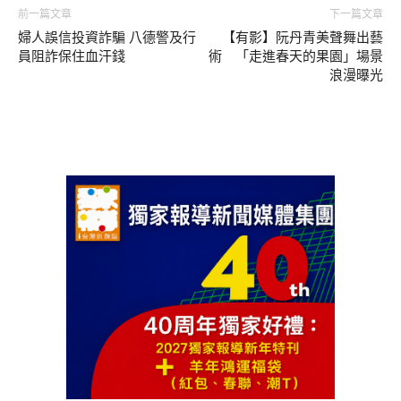
前一篇文章
下一篇文章
婦人誤信投資詐騙 八德警及行
【有影】阮丹青美聲舞出藝
員阻詐保住血汗錢
術 「走進春天的果園」場景
浪漫曝光