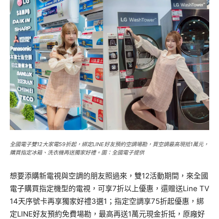
全國電子雙12大家電59折起，綁定LINE好友預約空調場勘，買空調最高現抵1萬元，
購買指定冰箱、洗衣機再送獨家好禮。圖：全國電子提供
想要添購新電視與空調的朋友照過來，雙12活動期間，來全國
電子購買指定機型的電視，可享7折以上優惠，還贈送Line TV
14天序號卡再享獨家好禮3選1；指定空調享75折起優惠，綁
定LINE好友預約免費場勘，最高再送1萬元現金折抵，原廠好