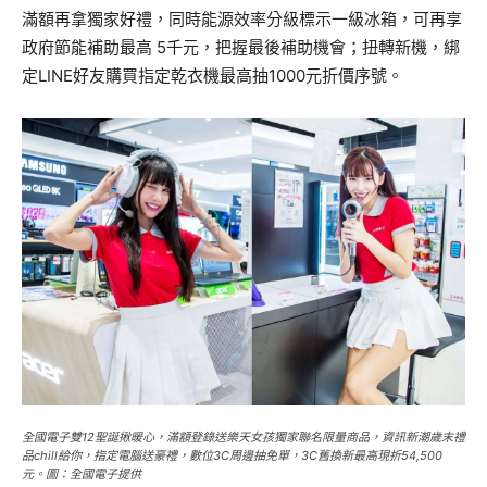
滿額再拿獨家好禮，同時能源效率分級標示一級冰箱，可再享
政府節能補助最高 5千元，把握最後補助機會；扭轉新機，綁
定LINE好友購買指定乾衣機最高抽1000元折價序號。
全國電子雙12聖誕揪暖心，滿額登錄送樂天女孩獨家聯名限量商品，資訊新潮歲末禮
品chill給你，指定電腦送豪禮，數位3C周邊抽免單，3C舊換新最高現折54,500
元。圖：全國電子提供