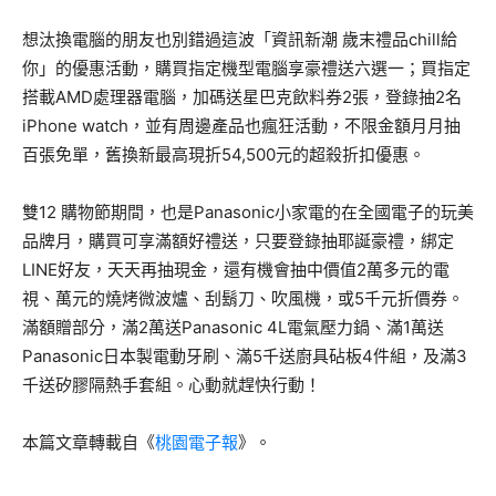
想汰換電腦的朋友也別錯過這波「資訊新潮 歲末禮品chill給
你」的優惠活動，購買指定機型電腦享豪禮送六選一；買指定
搭載AMD處理器電腦，加碼送星巴克飲料券2張，登錄抽2名
iPhone watch，並有周邊產品也瘋狂活動，不限金額月月抽
百張免單，舊換新最高現折54,500元的超殺折扣優惠。
雙12 購物節期間，也是Panasonic小家電的在全國電子的玩美
品牌月，購買可享滿額好禮送，只要登錄抽耶誕豪禮，綁定
LINE好友，天天再抽現金，還有機會抽中價值2萬多元的電
視、萬元的燒烤微波爐、刮鬍刀、吹風機，或5千元折價券。
滿額贈部分，滿2萬送Panasonic 4L電氣壓力鍋、滿1萬送
Panasonic日本製電動牙刷、滿5千送廚具砧板4件組，及滿3
千送矽膠隔熱手套組。心動就趕快行動！
本篇文章轉載自《
桃園電子報
》。