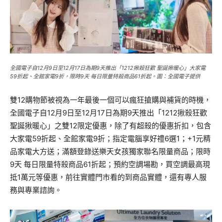
全國電子自12月9日至12月17日為期9天推出「1212揪殺狂歡 聖誕揪暖心」大家電
59折起、全館家電9折，限時9天 每日限量特殺商品61折起。圖：全國電子提供
雙12購物節被視為一年最後一個可以瘋狂搶購與補貨的時機，
全國電子自12月9日至12月17日為期9天推出「1212揪殺狂歡
聖誕揪暖心」之雙12限定優惠，除了有超殺的優惠折扣，包含
大家電59折起、全館家電9折；指定電腦享好禮6選1；+1元精
品家電大方送；滿額登錄送樂天女孩獨家聯名限量商品；限時
9天 每日限量特殺商品61折起；預約空調場勘，買空調最高現
抵1萬元等優惠，前往實體門市看的到商品實體，還有專人服
務與專業諮詢。