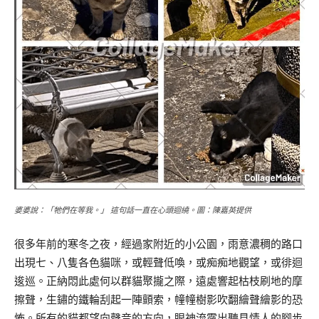
婆婆說：「牠們在等我。」 這句話一直在心頭迴繞。圖：陳嘉英提供
很多年前的寒冬之夜，經過家附近的小公園，雨意濃稠的路口
出現七、八隻各色貓咪，或輕聲低喚，或痴痴地觀望，或徘迴
逡巡。正納悶此處何以群貓聚攏之際，遠處響起枯枝刷地的摩
擦聲，生鏽的鐵輪刮起一陣顫索，幢幢樹影吹翻繪聲繪影的恐
怖。所有的貓都望向聲音的方向，眼神流露出聽見情人的腳步