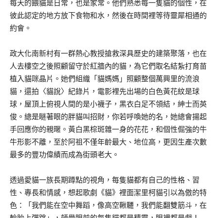
每天的餵貓是日常，也是家常。他們熟悉每一隻貓的個性，在
彼此認定的地方放下食物和水，然後在時間裡等待靈犀相通的
約會。
政大化南新村有一群熱心教授搶救深具歷史的建築聚落，也在
人去樓空之後照顧留守於紅牆內的貓，為它們取名結紮打育苗
植入貓咪晶片。她們組織「貓媽媽」照顧整個萬興里的流浪
貓，還拍〈貓說〉紀錄片，電影裡先出場的白色黃花紋是球
球，屋頂上俯視人間的是小襪子，黑衣白足不領結，紳士而英
俊。總是瞇著眼的胖貓叫招財，你若呼喚她的名，她總會揚起
手回應你的親暱。黃白黑棕斑雜一身的花花，和個性倔強的牛
牛形影不離，至於阿祖不僅年齡最大、地位高，更因生產次數
最多的豐功偉績而成為街頭老大。
透過愛貓一族長期蹲點的視角，每隻貓都有自己的性格、習
性、專長和情感，想起歌劇《貓》裡面潔里柯貓引以為傲的特
色：「我們能在空中舞蹈，像高空鞦韆，我們能翻雙筋斗，在
輪胎上彈跳」，頓覺眼前的每隻貓都是精靈，眼裡都是戲！