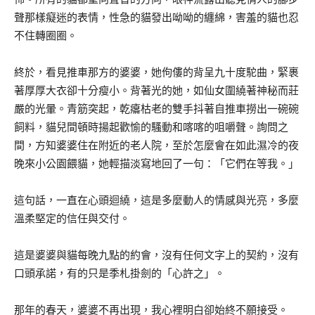
聲那樣癡迷的表情，性急的貓發出呦呦的纏綿，害羞的貓也忍
不住轉圈圈。
終於，看見推車那方的婆婆，她佝僂的背呈九十度駝曲，緊裹
著厚厚大衣卻十分瘦小。背著光的她，如仙女圍繞著神秘而莊
嚴的光暈。青筋突起，乾癟枯老的雙手抖著自推車撈出一碗碗
飼料，貓兒間頓時揚起歡愉的騷動和喀喀的咀嚼聲。詢問之
間，方知婆婆住在附近的老人院，至於怎麼會在如此濕冷的夜
晚來小公園餵貓，她輕描淡寫地回了一句：「它們在等我。」
這句話，一直在心頭迴繞，這是多麼動人的情感與光亮，多麼
溫柔堅定的信任與交付。
這是婆婆與貓每晚九點的約會，沒有任何文字上的契約，沒有
口頭承諾，有的只是季札掛劍的「心許之」。
那年的春天，婆婆不再出現，我心裡明白卻始終不願接受。