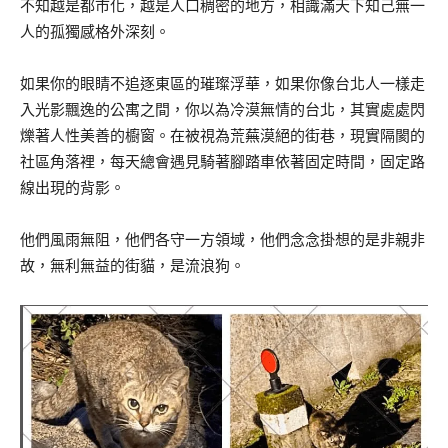
不知越是都市化，越是人口稠密的地方，相識滿天下知己無一
人的孤獨感格外深刻。
如果你的眼睛不追逐東區的璀璨浮華，如果你像台北人一樣走
入光影飄逸的公寓之間，你以為冷漠無情的台北，其實處處閃
爍著人性美善的櫥窗。在被視為荒蕪漠絕的街巷，現實隔閡的
社區角落裡，每天總會遇見騎著腳踏車依著固定時間，固定路
線出現的背影。
他們風雨無阻，他們各守一方領域，他們念念掛想的是非親非
故，無利無益的街貓，是流浪狗。