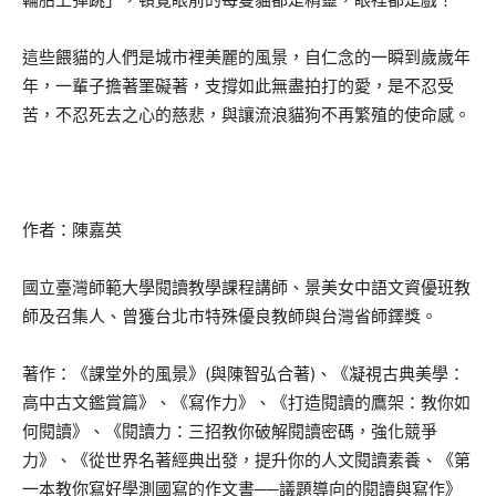
這些餵貓的人們是城市裡美麗的風景，自仁念的一瞬到歲歲年
年，一輩子擔著罣礙著，支撐如此無盡拍打的愛，是不忍受
苦，不忍死去之心的慈悲，與讓流浪貓狗不再繁殖的使命感。
作者：陳嘉英
國立臺灣師範大學閱讀教學課程講師、景美女中語文資優班教
師及召集人、曾獲台北市特殊優良教師與台灣省師鐸獎。
著作：《課堂外的風景》(與陳智弘合著)、《凝視古典美學：
高中古文鑑賞篇》、《寫作力》、《打造閱讀的鷹架：教你如
何閱讀》、《閱讀力：三招教你破解閱讀密碼，強化競爭
力》、《從世界名著經典出發，提升你的人文閱讀素養、《第
一本教你寫好學測國寫的作文書──議題導向的閱讀與寫作》