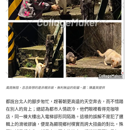
風雨無阻，念念掛想的是非親非故，無利無益的街貓。圖：陳嘉英提供
都說台北人的腳步匆忙，趕著朝更高遠的天空奔去，而不惜踏
在別人的背上；總認為都市人情疏冷，他們眼裡看得見咖啡
店，同一棟大樓出入電梯卻形同陌路。這樣的誤解不是犯了邏
輯上的滑坡謬論，便是為顯現鄉村樸實而誇大扭曲的對比，殊