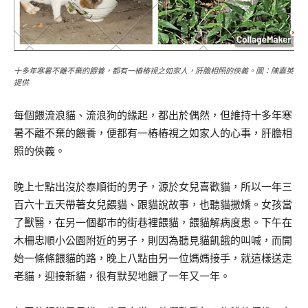
十多年寒暑不離不棄的餵養，都有一樁樁視之如家人，肝膽相照的俠義。圖：陳嘉英
提供
每個餵流浪貓、流浪狗的緣起，都出於偶然，但維持十多年寒
暑不離不棄的餵養，便都有一樁樁視之如家人的心事，肝膽相
照的俠義。
晚上七點出沒於泰順街的男子，源於女兒喜歡貓，所以一年三
百六十五天帶著女兒餵貓、跟貓說故事，也聽貓撒嬌。女孩當
了獸醫，在另一個都市的街巷裡餵貓，餵貓解病度患。下午在
木柵忠順小公園附近的男子，則因為聽見貓飢餓的叫喊，而開
始一條條餵貓的路，晚上八點由另一位媽媽接手，就這樣送走
老貓，迎接新貓，很有默契地餵了一年又一年。