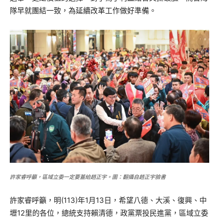
隊早就團結一致，為延續改革工作做好準備。
許家睿呼籲，區域立委一定要蓋給趙正宇。圖：翻攝自趙正宇臉書
許家睿呼籲，明(113)年1月13日，希望八德、大溪、復興、中
壢12里的各位，總統支持賴清德，政黨票投民進黨，區域立委