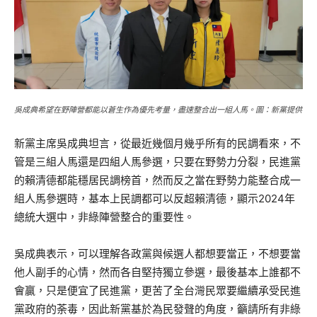
吳成典希望在野陣營都能以蒼生作為優先考量，盡速整合出一組人馬。圖：新黨提供
新黨主席吳成典坦言，從最近幾個月幾乎所有的民調看來，不
管是三組人馬還是四組人馬參選，只要在野勢力分裂，民進黨
的賴清德都能穩居民調榜首，然而反之當在野勢力能整合成一
組人馬參選時，基本上民調都可以反超賴清德，顯示2024年
總統大選中，非綠陣營整合的重要性。
吳成典表示，可以理解各政黨與候選人都想要當正，不想要當
他人副手的心情，然而各自堅持獨立參選，最後基本上誰都不
會贏，只是便宜了民進黨，更苦了全台灣民眾要繼續承受民進
黨政府的荼毒，因此新黨基於為民發聲的角度，籲請所有非綠