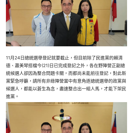
11月24日總統選舉登記就要截止，但目前除了民進黨的賴清
德、蕭美琴搭檔今(21)日已完成登記之外，各在野陣營正副總
統候選人卻因為整合問題卡關，而都尚未能前往登記，對此新
黨緊急呼籲，請所有非綠陣營當中有意角逐總統選舉的政黨與
候選人，都能以蒼生為念，盡速整合出一組人馬，才能下架民
進黨。