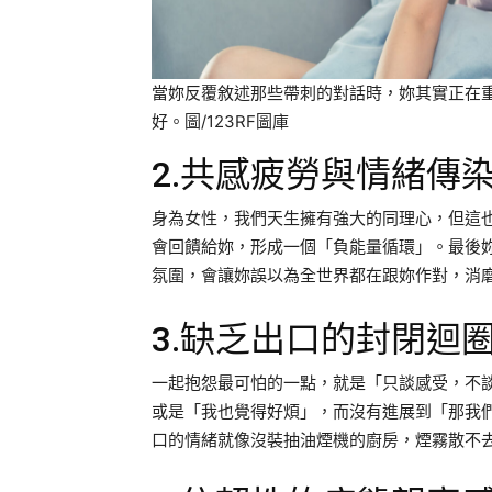
當妳反覆敘述那些帶刺的對話時，妳其實正在
好。圖/123RF圖庫
2.共感疲勞與情緒傳
身為女性，我們天生擁有強大的同理心，但這
會回饋給妳，形成一個「負能量循環」。最後
氛圍，會讓妳誤以為全世界都在跟妳作對，消
3.缺乏出口的封閉迴
一起抱怨最可怕的一點，就是「只談感受，不
或是「我也覺得好煩」，而沒有進展到「那我
口的情緒就像沒裝抽油煙機的廚房，煙霧散不