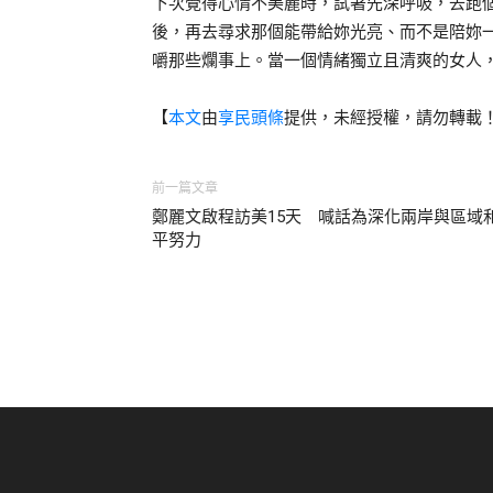
下次覺得心情不美麗時，試著先深呼吸，去跑
後，再去尋求那個能帶給妳光亮、而不是陪妳
嚼那些爛事上。當一個情緒獨立且清爽的女人
【
本文
由
享民頭條
提供，未經授權，請勿轉載
前一篇文章
鄭麗文啟程訪美15天 喊話為深化兩岸與區域
平努力