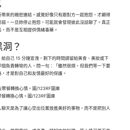
感
所帶來的親密連結。感覺好像只有跟對方一起抱怨，才顯得
脆弱，一旦妳停止抱怨，可能就會發現彼此沒話聊了。真正
長，而不是互相提供情緒毒藥。
黑洞？
給自己 15 分鐘宣洩，剩下的時間請留給美食、美妝或下
那個負責轉彎的人，問一句：「雖然很煩，但我們等一下要
路，才是對自己和友情最好的保護。
轉換心情。圖/123RF圖庫
人聊天是為了讓心空出位置放進美好的事物，而不是把別人