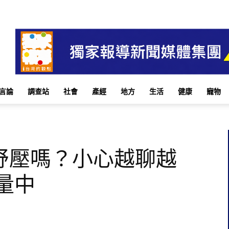
言論
調查站
社會
產經
地方
生活
健康
寵物
紓壓嗎？小心越聊越
量中