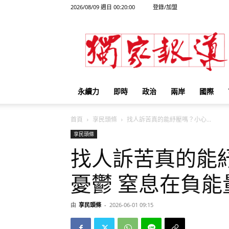
2026/08/09 週日 00:20:00
登錄/加盟
獨
家
報
導
永續力
即時
政治
兩岸
國際
首頁
享民頭條
找人訴苦真的能紓壓嗎？小心...
享民頭條
找人訴苦真的能
憂鬱 窒息在負能
由
享民頭條
-
2026-06-01 09:15