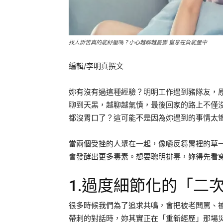
找人訴苦真的能紓壓嗎？小心越聊越憂鬱 窒息在負能量中
編輯/李明真撰文
妳有沒有過這種經驗？明明工作遇到豬隊友，
聊到天黑，越聊越氣憤，最後回家的路上不僅
都沒胃口了？這可能不是因為妳遇到的事情太
當兩個受挫的人聚在一起，像嚼反芻胃裡的草
會發酵出更多毒素。想要聰明排毒，妳得先看
1.過度細節化的「二
很多時候我們為了追求共鳴，會把被老闆罵、
帶刺的對話時，妳其實正在「重新經歷」那場