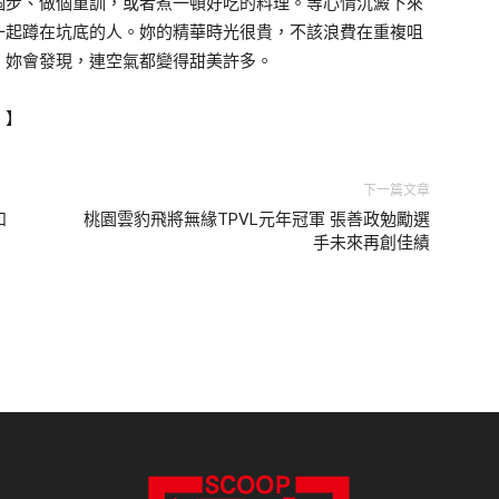
個步、做個重訓，或者煮一頓好吃的料理。等心情沉澱下來
一起蹲在坑底的人。妳的精華時光很貴，不該浪費在重複咀
，妳會發現，連空氣都變得甜美許多。
！】
下一篇文章
和
桃園雲豹飛將無緣TPVL元年冠軍 張善政勉勵選
手未來再創佳績