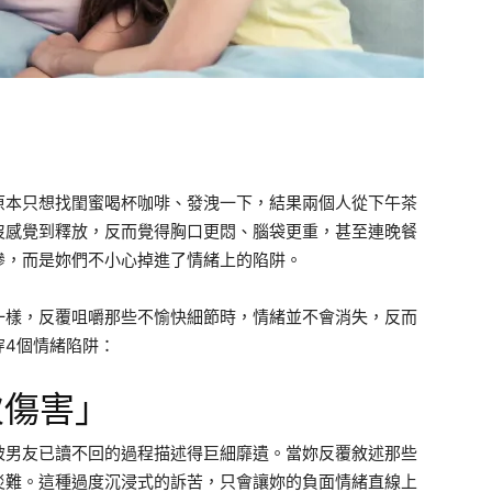
原本只想找閨蜜喝杯咖啡、發洩一下，結果兩個人從下午茶
沒感覺到釋放，反而覺得胸口更悶、腦袋更重，甚至連晚餐
慘，而是妳們不小心掉進了情緒上的陷阱。
一樣，反覆咀嚼那些不愉快細節時，情緒並不會消失，反而
穿4個情緒陷阱：
次傷害」
被男友已讀不回的過程描述得巨細靡遺。當妳反覆敘述那些
災難。這種過度沉浸式的訴苦，只會讓妳的負面情緒直線上