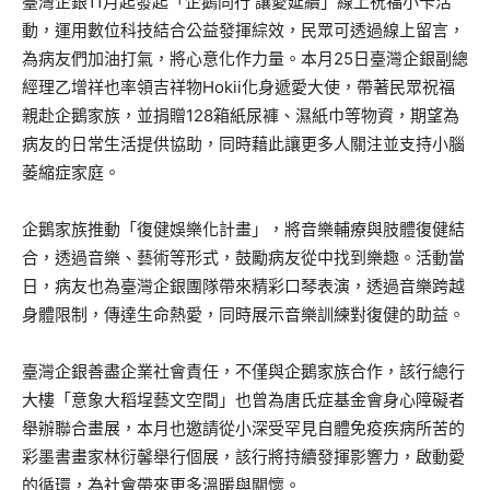
臺灣企銀11月起發起「企鵝同行 讓愛延續」線上祝福小卡活
動，運用數位科技結合公益發揮綜效，民眾可透過線上留言，
為病友們加油打氣，將心意化作力量。本月25日臺灣企銀副總
經理乙增祥也率領吉祥物Hokii化身遞愛大使，帶著民眾祝福
親赴企鵝家族，並捐贈128箱紙尿褲、濕紙巾等物資，期望為
病友的日常生活提供協助，同時藉此讓更多人關注並支持小腦
萎縮症家庭。
企鵝家族推動「復健娛樂化計畫」，將音樂輔療與肢體復健結
合，透過音樂、藝術等形式，鼓勵病友從中找到樂趣。活動當
日，病友也為臺灣企銀團隊帶來精彩口琴表演，透過音樂跨越
身體限制，傳達生命熱愛，同時展示音樂訓練對復健的助益。
臺灣企銀善盡企業社會責任，不僅與企鵝家族合作，該行總行
大樓「意象大稻埕藝文空間」也曾為唐氏症基金會身心障礙者
舉辦聯合畫展，本月也邀請從小深受罕見自體免疫疾病所苦的
彩墨書畫家林衍馨舉行個展，該行將持續發揮影響力，啟動愛
的循環，為社會帶來更多溫暖與關懷。