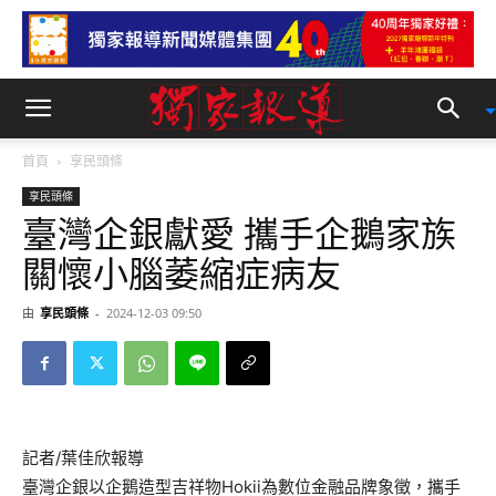
首頁
享民頭條
享民頭條
臺灣企銀獻愛 攜手企鵝家族
關懷小腦萎縮症病友
由
享民頭條
-
2024-12-03 09:50
記者/葉佳欣報導
臺灣企銀以企鵝造型吉祥物Hokii為數位金融品牌象徵，攜手