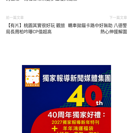
前一篇文章
下一篇文章
【有片】桃園其實很好玩 觀旅
轎車拋錨卡路中好無助 八德警
局長周柏吟曝CP值超高
熱心伸援解圍