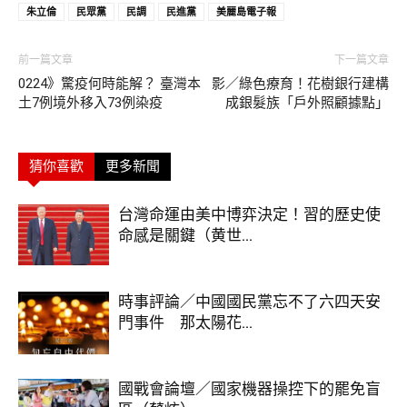
朱立倫
民眾黨
民調
民進黨
美麗島電子報
前一篇文章
下一篇文章
0224》驚疫何時能解？ 臺灣本
影／綠色療育！花樹銀行建構
土7例境外移入73例染疫
成銀髮族「戶外照顧據點」
猜你喜歡
更多新聞
台灣命運由美中博弈決定！習的歷史使
命感是關鍵（黄世...
時事評論／中國國民黨忘不了六四天安
門事件 那太陽花...
國戰會論壇／國家機器操控下的罷免盲