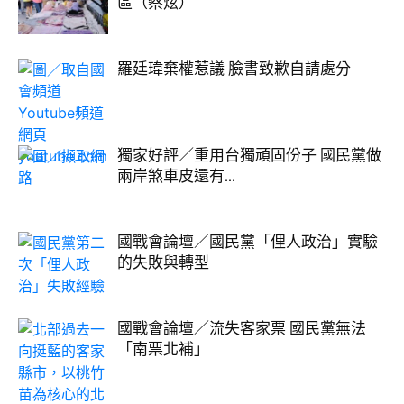
區（蔡炫）
羅廷瑋棄權惹議 臉書致歉自請處分
獨家好評／重用台獨頑固份子 國民黨做
兩岸煞車皮還有...
國戰會論壇／國民黨「俚人政治」實驗
的失敗與轉型
國戰會論壇／流失客家票 國民黨無法
「南票北補」