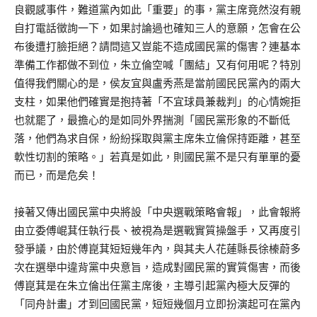
良觀感事件，難道黨內如此「重要」的事，黨主席竟然沒有親
自打電話徵詢一下，如果討論過也確知三人的意願，怎會在公
布後遭打臉拒絕？請問這又豈能不造成國民黨的傷害？連基本
準備工作都做不到位，朱立倫空喊「團結」又有何用呢？特別
值得我們關心的是，侯友宜與盧秀燕是當前國民民黨內的兩大
支柱，如果他們確實是抱持著「不宜球員兼裁判」的心情婉拒
也就罷了，最擔心的是如同外界揣測「國民黨形象的不斷低
落，他們為求自保，紛紛採取與黨主席朱立倫保持距離，甚至
軟性切割的策略。」若真是如此，則國民黨不是只有單單的憂
而已，而是危矣！
接著又傳出國民黨中央將設「中央選戰策略會報」，此會報將
由立委傅崐萁任執行長、被視為是選戰實質操盤手，又再度引
發爭議，由於傅崑萁短短幾年內，與其夫人花蓮縣長徐榛蔚多
次在選舉中違背黨中央意旨，造成對國民黨的實質傷害，而後
傅崑萁是在朱立倫出任黨主席後，主導引起黨內極大反彈的
「同舟計畫」才到回國民黨，短短幾個月立即扮演起可在黨內