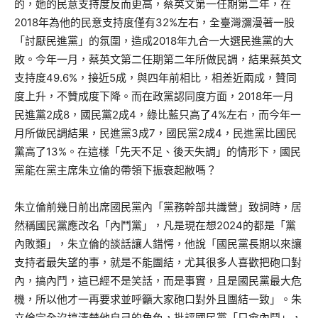
的，她的民意支持度反而更高，蔡英文第一任期第二年，在
2018年為他的民意支持度僅有32%左右，全臺灣瀰漫著一股
「討厭民進黨」的氛圍，造成2018年九合一大選民進黨的大
敗。今年一月，蔡英文第二任期第二年所做民調，結果蔡英文
支持度49.6%，接近5成，與四年前相比，相差近兩成，贊同
度上升，不贊成度下降。而在政黨認同度方面，2018年一月
民進黨2成8，國民黨2成4，綠比藍只高了4%左右，而今年一
月所做民調結果，民進黨3成7，國民黨2成4，民進黨比國民
黨高了13%。在這樣「先天不足、後天失調」的情形下，國民
黨能在黨主席朱立倫的帶領下振衰起敝嗎？
朱立倫前幾日前出席國民黨內「黨務幹部共識營」致詞時，居
然稱國民黨應改名「內鬥黨」，凡是現在想2024的都是「黨
內敗類」，朱立倫的談話讓人錯愕，他說「國民黨長期以來讓
支持者最失望的事，就是不能團結，尤其很多人喜歡把砲口對
內，搞內鬥，這已經不是笑話，而是事實，且是國民黨最大危
機，所以他才一再要求並呼籲大家砲口對外且團結一致」。朱
立倫完全沒搞清楚他自己的角色，批評國民黨「只會內鬥」，