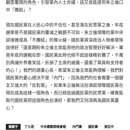
翻雲覆雨的角色，引發黨內人士非議，這又豈能達到朱立倫口
中「團結」？
現在國民黨在人民心中的不信任，甚至落在民眾黨之後，年底
選舉是不是國民黨的覆滅之戰猶不可知，朱立倫領導的黨中央
卻接連成為「不團結」的導火線，國民黨資深政治人物秦慧珠
說得好「還是期盼朱立倫主席能用他的政治智慧好好解決，畢
竟年底的選戰在即，國民黨此時也經不起這樣瞎折騰了，千萬
別再讓外界看笑話，折損了主席的威儀，還傷了黨員和支持者
的心！」我們的語重心長，希望朱立倫主席能夠理解，我們對
國民黨的憂心絕決不是「內鬥」，因為我們的社會需要一個健
全又強大的「反對黨」，如果朱立倫無法扮演起領導國民黨在
現在成為這樣一個角色，而已經追過國民黨的民眾黨，確實能
取代國民黨把這個角色扮演好，那我們又何須再為國民黨憂
心？
關鍵字
丁九思
中央選戰策略會報
內鬥黨
國民黨
張亞中