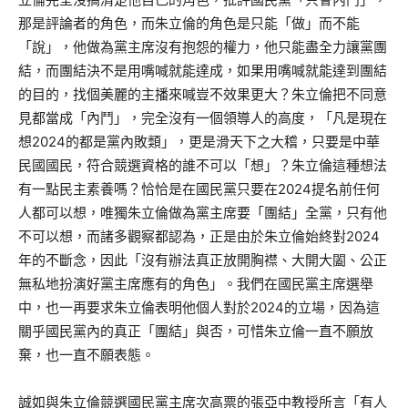
那是評論者的角色，而朱立倫的角色是只能「做」而不能
「說」，他做為黨主席沒有抱怨的權力，他只能盡全力讓黨團
結，而團結決不是用嘴喊就能達成，如果用嘴喊就能達到團結
的目的，找個美麗的主播來喊豈不效果更大？朱立倫把不同意
見都當成「內鬥」，完全沒有一個領導人的高度，「凡是現在
想2024的都是黨內敗類」，更是滑天下之大稽，只要是中華
民國國民，符合競選資格的誰不可以「想」？朱立倫這種想法
有一點民主素養嗎？恰恰是在國民黨只要在2024提名前任何
人都可以想，唯獨朱立倫做為黨主席要「團結」全黨，只有他
不可以想，而諸多觀察都認為，正是由於朱立倫始終對2024
年的不斷念，因此「沒有辦法真正放開胸襟、大開大闔、公正
無私地扮演好黨主席應有的角色」。我們在國民黨主席選舉
中，也一再要求朱立倫表明他個人對於2024的立場，因為這
關乎國民黨內的真正「團結」與否，可惜朱立倫一直不願放
棄，也一直不願表態。
誠如與朱立倫競選國民黨主席次高票的張亞中教授所言「有人