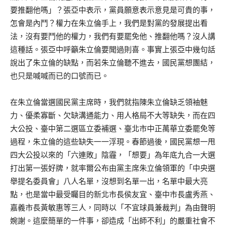
要推翻他嗎」？張亞中表示，黨員願意表示意見是可貴的事，
怎會是內鬥？權力在朱立倫手上，我們是對黨的發展提出看
法，沒有要鬥他的權力，我們有要罷免他、推翻他嗎？沒人講
這種話。張亞中呼籲朱立倫要聞過則喜。事實上張亞中幾句話
說出了朱立倫的缺點，而若朱立倫聽不進去，國民黨想團結，
也只是喊喊而已的口號而已。
在朱立倫當選國民黨主席時，我們就指陳朱立倫缺乏領袖魅
力、優柔寡斷、欠缺溝通能力、用人格局不大等缺失，而在四
大公投、臺中第二選區立委補選、臺北市中正萬華立委罷免等
過程，朱立倫的這些缺失一一浮現。春節過後，國民黨想一甩
四大公投以來的「六連敗」陰霾，「想要」為年底九合一大選
打出第一張好牌，就率爾公布由黨主席朱立倫領軍的「中央選
舉提名委員會」八人名單，沒想到名單一出，名單中最大亮
點，也是當中最受矚目的新北市長侯友宜、臺中市長盧秀燕、
嘉義市長黃敏惠等三人，同時以「不宜球員兼裁判」為由聲明
婉謝。這麼簡單的一件事，卻造成「出師不利」的嚴重社會不