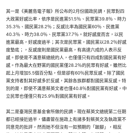
其一是《美麗島電子報》所公布的2月份國政民調，民眾對四
大政黨好感比率，依序是民進黨51.5％、民眾黨39.8％、時力
35.3％、國民黨28.2％；反感比率為國民黨60％、民進黨
40.3％、時力38.0％、民眾黨37.7％。就好感度而言，以民
進黨最高，好感度過半；其次是民眾黨，國民黨以28.2％好感
度墊底；，反感度則是國民黨最高，有高達六成的人表示反
感。即使是不滿意蔡總統的人，也僅僅只有四成對國民黨有好
感。作為最大在野黨的國民黨僅28.2％的民眾有好感，雖然比
起上月增加5.5個百分點，但是卻有60％民眾反感。除了國民
黨支持者對其好感多於反感，其餘各族群都對國民黨反感。特
別的是，即使不滿意蔡英文者也僅40.8％對國民黨有好感，中
立民眾也僅僅只有25.9％對國民黨有好感。
其二是臺灣民意基金會所做的民調，現在蔡英文總統第二任期
都已經接近過半，儘盡管在施政上有諸多對蔡英文及執政黨不
同意見的批評，然而她不但沒有一如預期的「跛腳」，相反