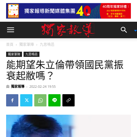
首頁
獨家筆陣
九思鳴邑
獨家筆陣
九思鳴邑
能期望朱立倫帶領國民黨振
衰起敝嗎？
由
獨家報導
-
2022-02-24 19:55