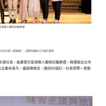
分區領導人團隊任職典禮
5位社長一起敲鐘。／國際扶輪3521地區 提供
-27年度社長、秘書暨分區領導人團隊任職典禮，典禮假台北市
主委朱易凡、議員陳宥丞，連同65個社，社長齊聚一堂聯