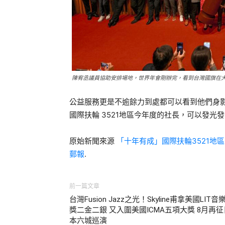
陳宥丞議員協助安排場地，世界年會剛辦完，看到台灣國旗在大巨
公益服務更是不逾餘力到處都可以看到他們身
國際扶輪 3521地區今年度的社長，可以發光
原始新聞來源
「十年有成」國際扶輪3521地區
郵報
.
前一篇文章
台灣Fusion Jazz之光！Skyline甫拿美國LIT音
獎二金二銀 又入圍美國ICMA五項大獎 8月再征
本六城巡演