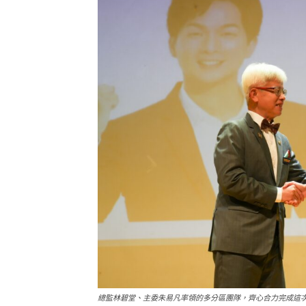
總監林碧堂、主委朱易凡率領的多分區團隊，齊心合力完成這次的