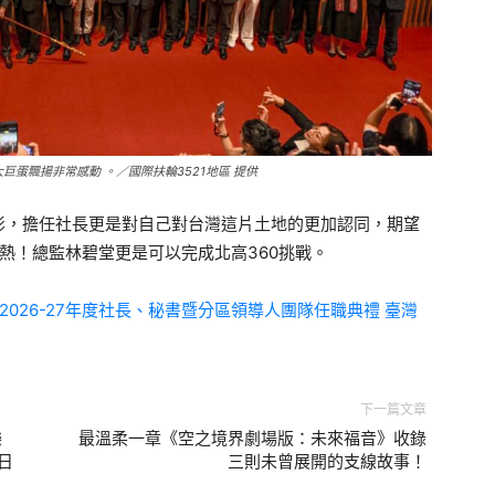
蛋飄揚非常感動 。／國際扶輪3521地區 提供
影，擔任社長更是對自己對台灣這片土地的更加認同，期望
發熱！總監林碧堂更是可以完成北高360挑戰。
2026-27年度社長、秘書暨分區領導人團隊任職典禮
臺灣
下一篇文章
樂
最溫柔一章《空之境界劇場版：未來福音》收錄
日
三則未曾展開的支線故事！