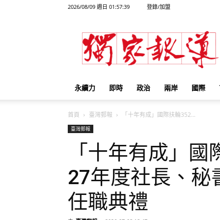
2026/08/09 週日 01:57:39
登錄/加盟
獨
家
報
導
永續力
即時
政治
兩岸
國際
首頁
臺灣郵報
「十年有成」國際扶輪352...
臺灣郵報
「十年有成」國際扶
27年度社長、
任職典禮