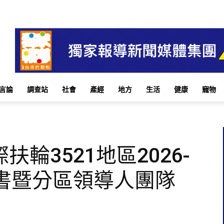
言論
調查站
社會
產經
地方
生活
健康
寵物
輪3521地區2026-
秘書暨分區領導人團隊