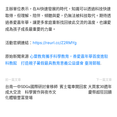
主辦單位表示，在AI快速發展的時代，知識可以透過科技快速
取得，但理解、陪伴、傾聽與愛，仍無法被科技取代。期待透
過善愛嘉年華，讓更多家庭重新找回彼此交流的溫度，也讓愛
成為孩子成長最重要的力量。
活動官網連結：
https://reurl.cc/Z2RMYg
原始新聞來源
心靈教育攜手科學教育，善愛嘉年華首度進駐
科教館 打造親子暑假最具教育意義公益盛會
臺灣郵報
.
前一篇文章
下一篇文章
台南一中SDGs國際研討會移師
賓士電車開回家 大買家30週年
成大交流 科學實作與夜市文
慶祭超狂回饋
化體驗豐富登場