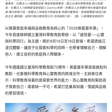
董事長、社團法人小樹傳愛協會 陳俊秀副理事長、國立台灣科學教育館 劉火欽館
長、社團法人小樹傳愛協會發起人 Dammy老師、財團法人台灣賽珍珠社會福利基金
會 陳杰昇執行長、財團法人林維吾文教基金會 林建村董事長、南港展覽館1館及2館
前主任 羅明植、延伸行銷公關有限公司 何濟威執行長。（圖／小樹傳愛協會提供）
以推廣家庭幸福與品格教育為核心的「2026善愛嘉年華」，
今年首度移師國立臺灣科學教育館舉辦，以「感受愛──心靈
與科學同行」為主題，將於8月14日至16日登場，希望透過沉
浸式體驗，讓孩子在探索科學的同時，也學會理解自己、理解
他人，建立良好的家庭與人際關係。
今年適逢國立臺灣科學教育館70周年，善愛嘉年華首度進駐科
教館，也象徵科學教育與心靈教育的跨域合作。主辦單位表
示，科學教育培養的是探索世界的能力，而心靈教育則幫助孩
子探索自己，兩者缺一不可，希望打造兼具知識、情感與品格
的學習環境。