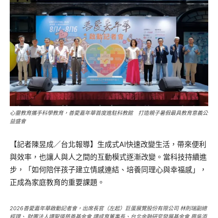
心靈教育攜手科學教育，善愛嘉年華首度進駐科教館 打造親子暑假最具教育意義公
益盛會
【記者陳昱成／台北報導】生成式AI快速改變生活，帶來便利
與效率，也讓人與人之間的互動模式逐漸改變。當科技持續進
步，「如何陪伴孩子建立情感連結、培養同理心與幸福感」，
正成為家庭教育的重要課題。
2026善愛嘉年華啟動記者會，出席長官（左起）巨蛋展覽股份有限公司 林則瑞副總
經理、 財團法人譚聖道慈善基金會 譚成育董事長、台北金融研究發展基金會 周吳添