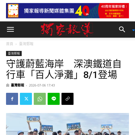
首頁
臺灣郵報
臺灣郵報
守護蔚藍海岸 深澳鐵道自
行車「百人淨灘」8/1登場
由
臺灣郵報
-
2026-07-06 17:43