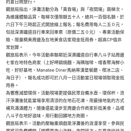
的夏日微旅行。
觀旅局指出，淨灘活動分為「黃昏場」與「夜間場」兩梯次，
為維護體驗品質，每梯次僅限額五十人，總共一百個名額，於
六日下午三時起正式開放線上報名；報名費用每人二五０元，
包括深澳鐵道自行車來回車票（原價二五０元）、專業活動保
險、限量精美周邊及在地美食店家現金抵用券，超高CP值非
常划算。
觀旅局表示，今年活動串聯鄰近深澳鐵道自行車八斗子站周邊
七家在地特色商家（上好呷鍋燒麵、海隅咖啡、嚐香聚海鮮小
吃、好好基地、Manatee Diner馬納蒂漢堡餐廳、喫冰二店、
海日子），報名成功即可於八月一日活動當日現場領取現金抵
用券。
為響應減塑環保，活動現場更提倡民眾自備水壺、環保杯，流
汗淨灘後就能當場享用清涼的在地石花凍，用最接地氣的方式
補充滿滿體力，隨後還能漫步至周邊合作商家折抵美食，品嚐
八斗子在地好滋味，用行動回饋地方商圈。
觀旅局表示，活動的壓軸重頭戲是淨灘後的浪漫享受，參與民
眾將可免費體驗「燦爛夏夜山海騎」夜間班次，在夏夜徐徐海