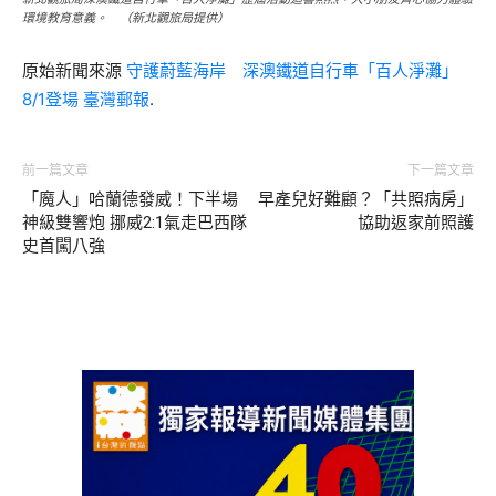
環境教育意義。 （新北觀旅局提供）
原始新聞來源
守護蔚藍海岸 深澳鐵道自行車「百人淨灘」
8/1登場
臺灣郵報
.
前一篇文章
下一篇文章
「魔人」哈蘭德發威！下半場
早產兒好難顧？「共照病房」
神級雙響炮 挪威2:1氣走巴西隊
協助返家前照護
史首闖八強