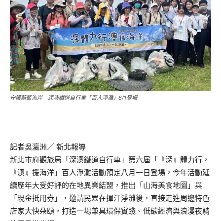
守護蔚藍海岸 深澳鐵道自行車「百人淨灘」8/1登場
記者吳瀛洲／ 新北報導
新北市府觀旅局「深澳鐵道自行車」第六屆「『深』體力行，
『澳』援海洋」百人淨灘活動預定八月一日登場，今年活動延
續歷年大受好評的在地異業結盟，推出「山海美食地圖」與
「現金抵用券」，邀請民眾在揮汗淨灘後，直接走進周邊特色
店家大快朵頤，打造一場兼具環保實踐、低碳經濟與浪漫夜騎