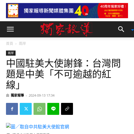
首頁
兩岸
兩岸
中國駐美大使謝鋒：台灣問
題是中美「不可逾越的紅
線」
由
獨家報導
-
2024-09-13 17:34