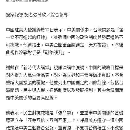
圖／取自中共駐美大使館官網
獨家報導 記者張芮欣／綜合報導
中國駐美大使謝鋒於12日表示，中美關係中，台灣問題是「第
一條不可逾越的紅線」，並強調中國的政治制度與發展道路不
可挑戰。他還指出，中美企圖全面脫鉤是「天方夜譚」，將彼
此視作冷戰對手是「戰略誤判」。
謝鋒在「新時代大講堂」視訊演講中強調，中國的戰略目標是
對內提升人民生活品質，對外為世界和平發展做出貢獻，不會
重蹈大國擴張的覆轍。他並列出中國劃定的四條紅線，包括台
灣問題、民主與人權、道路制度以及發展權利，其中台灣問題
是中美關係的首要高壓線。
他表示，民主對抗威權是「偽命題」，並重申中美關係的基礎
應建立在「互尊互信、互利互惠」上，呼籲美方遵守一個中國
政策及中美三個聯合公報，並實踐「不支持台灣獨立、不改變