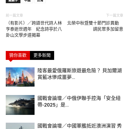
關鍵字
中國
台灣
前一篇文章
下一篇文章
（有影片）／跨語世代詩人林
北榮中秋暨雙十節門診異動
亨泰逝世週年 紀念詩亭於八
請民眾多加留意
卦山文學步道揭幕
猜你喜歡
更多新聞
陸客最愛俄羅斯旅遊最危險？ 貝加爾湖
賞藍冰慘成噩夢...
國戰會論壇／中俄伊聯手控海「安全紐
帶-2025」是...
國戰會論壇／中國軍艦抵近澳洲演習 秀