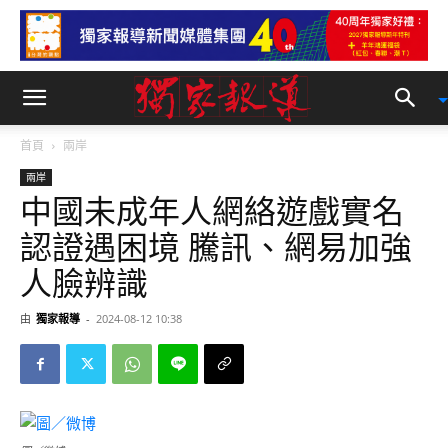
首頁
兩岸
兩岸
中國未成年人網絡遊戲實名
認證遇困境 騰訊、網易加強
人臉辨識
由
獨家報導
-
2024-08-12 10:38