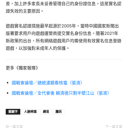
差，加上許多家長未妥善管理自己的身份證信息，這是實名認
證失效的主要原因。
遊戲實名認證措施最早起源於2005年，當時中國國家新聞出
版署要求用戶向遊戲運營商提交實名身份信息。隨著2021年
新政策的出台，所有網絡遊戲用戶均需使用有效實名信息登錄
遊戲，以加強對未成年人的保護。
更多《獨家報導》
國戰會論壇／總統濾鏡看核電（張淯）
國戰會論壇／全代會後 賴清德只剩半壁江山（張淯）
關鍵字
人臉辨識
網易
騰訊
前一篇文章
下一篇文章