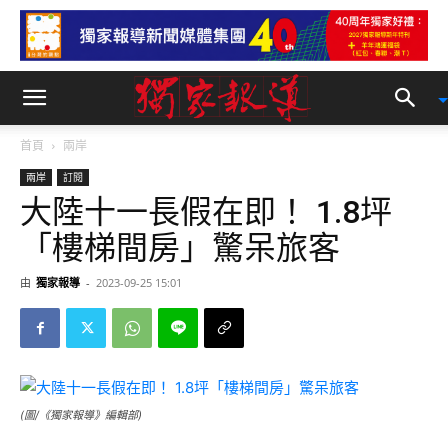
首頁
兩岸
兩岸
訂閱
大陸十一長假在即！ 1.8坪
「樓梯間房」驚呆旅客
由
獨家報導
-
2023-09-25 15:01
(圖/《獨家報導》編輯部)