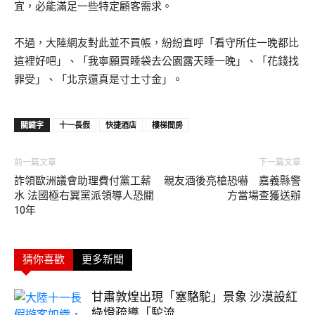
宜，必能滿足一些特定顧客需求。
不過，大陸網友對此並不買帳，紛紛直呼「看守所住一晚都比
這裡好吧」、「我寧願買睡袋去公園露天睡一晚」、「花錢找
罪受」、「北京還真是寸土寸金」。
關鍵字
十一長假
快捷酒店
樓梯間房
前一篇文章
下一篇文章
詐領歐洲議會助理費付黨工薪
親友酒後亮槍恐嚇 嘉義縣警
水 法國極右翼黨派領導人恐關
方當場查獲送辦
10年
猜你喜歡
更多新聞
甘肅敦煌出現「塞駱駝」景象 沙漠設紅
綠燈疏導「駝流...