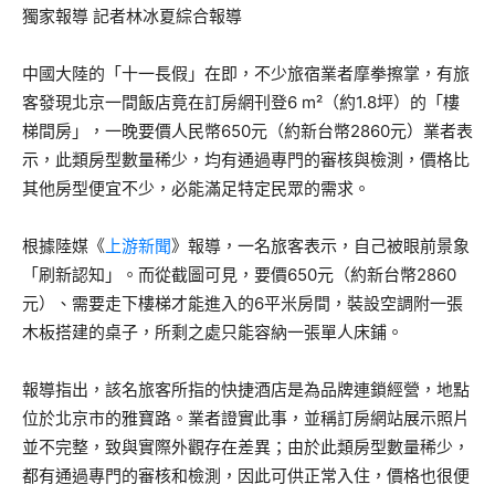
獨家報導 記者林冰夏綜合報導
中國大陸的「十一長假」在即，不少旅宿業者摩拳擦掌，有旅
客發現北京一間飯店竟在訂房網刊登6 m²（約1.8坪）的「樓
梯間房」，一晚要價人民幣650元（約新台幣2860元）業者表
示，此類房型數量稀少，均有通過專門的審核與檢測，價格比
其他房型便宜不少，必能滿足特定民眾的需求。
根據陸媒《
上游新聞
》報導，一名旅客表示，自己被眼前景象
「刷新認知」。而從截圖可見，要價650元（約新台幣2860
元）、需要走下樓梯才能進入的6平米房間，裝設空調附一張
木板搭建的桌子，所剩之處只能容納一張單人床鋪。
報導指出，該名旅客所指的快捷酒店是為品牌連鎖經營，地點
位於北京市的雅寶路。業者證實此事，並稱訂房網站展示照片
並不完整，致與實際外觀存在差異；由於此類房型數量稀少，
都有通過專門的審核和檢測，因此可供正常入住，價格也很便