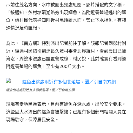
示前往茂名方向，水中被圈出幾處紅圈。影片搭配的文字稱，
「接通知，彭村塘環湖路旁出現鱷魚，為附近養殖場逃出的鱷
魚，請村民代表通知附近村民遠離水面，禁止下水捕魚，有特
殊情況及時匯報。」
為此，《南方網》特別派出記者前往了解。該報記者到彭村附
近，經過村民指引到達長久坡村委會北界羅村，看到農田已被
淹沒，周邊水浸處已設置警戒線。村民說，此前確實有看到過
附近養殖場的鱷魚，至少有200斤大小。
鱷魚出逃處附近有多個養殖場。圖／引自南方網
現場有當地民兵表示，目前有鱷魚在深水處，出於安全要求，
這些因大水流出的鱷魚會被擊斃；已經有多個部門相關人員在
現場駐守，保障居民安全。