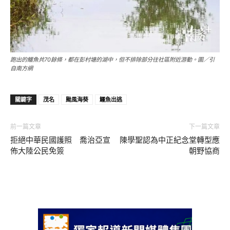
跑出的鱷魚共70餘條，都在彭村塘的湖中，但不排除部分往社區附近游動。圖／引
自南方網
關鍵字
茂名
颱風海葵
鱷魚出逃
前一篇文章
下一篇文章
拒絕中華民國護照 喬治亞宣
陳學聖認為中正紀念堂轉型應
佈大陸公民免簽
朝野協商