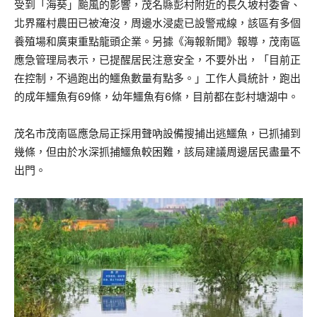
受到「海葵」颱風的影響，茂名縣彭村附近的長久坡村委會、
北界羅村農田已被淹沒，周邊水浸處已設警戒線，該區有多個
養殖場和廣東重點龍頭企業。另據《海報新聞》報導，茂南區
應急管理局表示，已提醒居民注意安全，不要外出，「目前正
在控制，不過跑出的鱷魚數量有點多。」工作人員統計，跑出
的成年鱷魚有69條，幼年鱷魚有6條，目前都在彭村塘湖中。
茂名市茂南區應急局正採用聲吶設備搜捕出逃鱷魚，已抓捕到
幾條，但由於水深抓捕鱷魚較困難，該局建議周邊居民盡量不
出門。