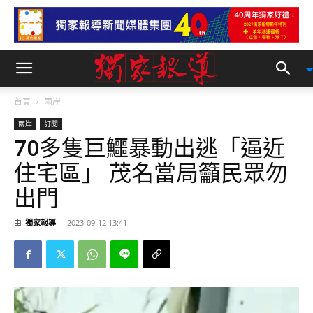
首頁
兩岸
兩岸
訂閱
70多隻巨鱷暴動出逃「逼近
住宅區」 茂名當局籲民眾勿
出門
由
獨家報導
-
2023-09-12 13:41