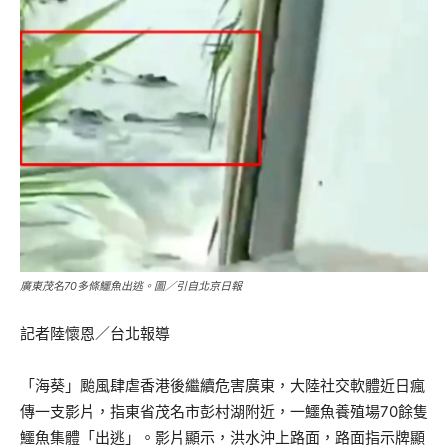
廣東茂名70多條鱷魚出逃。圖／引自北京日報
記者陸懷恩／台北報導
「海葵」颱風肆虐香港後繼續危害廣東，大陸社交軟體近日瘋
傳一支影片，指東省茂名市彭村湖附近，一鱷魚養殖場70餘隻
鱷魚集體「出逃」。影片顯示，洪水沖上路面，路面指示牌顯