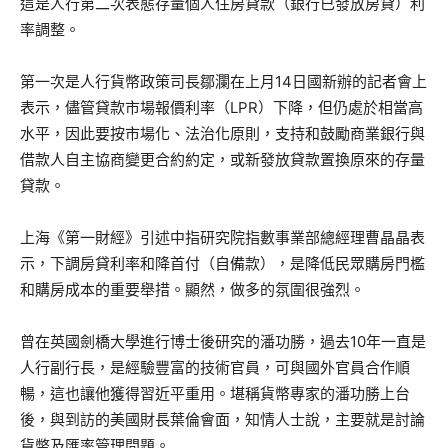
這是人行第二次表態存量個人住房貸款（銀行已發放房貸）利
率調整。
第一次是人行貨幣政策司長鄒瀾在上月14日國新辦的記者會上
表示，儘管貸款市場報價利率（LPR）下降，但仍處於相當高
水平，因此要按市場化、法治化原則，支持和鼓勵商業銀行與
借款人自主協商變更合約約定，或新發放貸款置換原來的存量
貸款。
上海《第一財經》引述中指研究院指數事業部總經理曹晶晶表
示，下調房貸利率和降首付（自備款），是降低民眾購房門檻
和購房成本的重要舉措。顯然，做多的氛圍很強烈。
曾在英國劍橋大學進行博士後研究的潘功勝，過去10年一直是
人行副行長，是經驗豐富的技術官員，可與國外官員合作順
暢，這也讓他獲得習近平重用。堪稱貨幣專家的潘功勝上台
後，與到訪的美國財長葉倫會面，知情人士說，主要就是討論
貨幣及匯率管理問題。