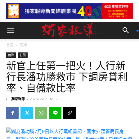
首頁
兩岸
兩岸
訂閱
新官上任第一把火！人行新
行長潘功勝救市 下調房貸利
率、自備款比率
由
獨家報導
-
2023-08-03 16:16