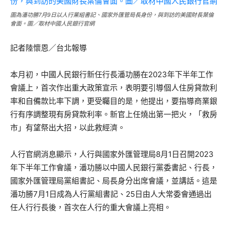
圖為潘功勝7月9日以人行黨組書記、國家外匯管局長身份，與到訪的美國財長葉倫
會面。圖／取材中國人民銀行官網
記者陸懷恩／台北報導
本月初，中國人民銀行新任行長潘功勝在2023年下半年工作
會議上，首次作出重大政策宣示，表明要引導個人住房貸款利
率和自備款比率下調，更受矚目的是，他提出，要指導商業銀
行有序調整現有房貸款利率。新官上任燒出第一把火，「救房
市」有望祭出大招，以此救經濟。
人行官網消息顯示，人行與國家外匯管理局8月1日召開2023
年下半年工作會議，潘功勝以中國人民銀行黨委書記、行長，
國家外匯管理局黨組書記、局長身分出席會議，並講話。這是
潘功勝7月1日成為人行黨組書記、25日由人大常委會通過出
任人行行長後，首次在人行的重大會議上亮相。