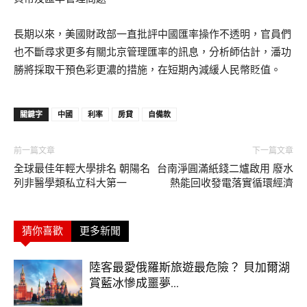
長期以來，美國財政部一直批評中國匯率操作不透明，官員們
也不斷尋求更多有關北京管理匯率的訊息，分析師估計，潘功
勝將採取干預色彩更濃的措施，在短期內減緩人民幣貶值。
關鍵字
中國
利率
房貸
自備款
前一篇文章
下一篇文章
全球最佳年輕大學排名 朝陽名
台南淨圓滿紙錢二爐啟用 廢水
列非醫學類私立科大第一
熱能回收發電落實循環經濟
猜你喜歡
更多新聞
陸客最愛俄羅斯旅遊最危險？ 貝加爾湖
賞藍冰慘成噩夢...