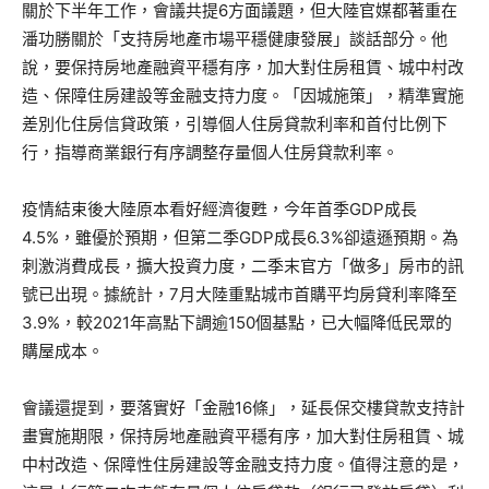
關於下半年工作，會議共提6方面議題，但大陸官媒都著重在
潘功勝關於「支持房地產市場平穩健康發展」談話部分。他
說，要保持房地產融資平穩有序，加大對住房租賃、城中村改
造、保障住房建設等金融支持力度。「因城施策」，精準實施
差別化住房信貸政策，引導個人住房貸款利率和首付比例下
行，指導商業銀行有序調整存量個人住房貸款利率。
疫情結束後大陸原本看好經濟復甦，今年首季GDP成長
4.5%，雖優於預期，但第二季GDP成長6.3%卻遠遜預期。為
刺激消費成長，擴大投資力度，二季末官方「做多」房市的訊
號已出現。據統計，7月大陸重點城市首購平均房貸利率降至
3.9%，較2021年高點下調逾150個基點，已大幅降低民眾的
購屋成本。
會議還提到，要落實好「金融16條」，延長保交樓貸款支持計
畫實施期限，保持房地產融資平穩有序，加大對住房租賃、城
中村改造、保障性住房建設等金融支持力度。值得注意的是，