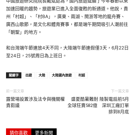
中國旅遊研究院院長戴斌認為，國內旅遊延續了今年春節以來
加速回暖的趨勢，旅遊業已進入全面復甦的新通道。他說，貴
州「村超」、「村BA」，廣東、兩湖、閩浙等地的龍舟賽、
廣西山歌節，是文化和體育賽事，都是端午期間吸引人潮前往
「朝聖」的地方。
和台灣端午節連放4天不同，大陸端午節連假僅3天，6月22日
至24日，25號周日為上班日。
關鍵字
出遊
大陸
大陸國內旅遊
村超
前一篇文章
下一篇文章
露營場設置涉及法令與機關權
盛夏酷暑難耐 陸製電扇前5月
責芻議
全球狂賣582億 深圳工廠訂單
排到8月底
猜你喜歡
更多新聞