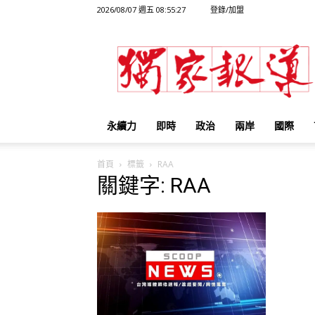
2026/08/07 週五 08:55:27
登錄/加盟
獨
家
報
導
永續力
即時
政治
兩岸
國際
首頁
標籤
RAA
關鍵字: RAA