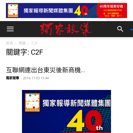
首頁
標籤
C2F
關鍵字: C2F
互聯網連出台東災後新商機...
獨家報導
-
2016-11-03 13:44