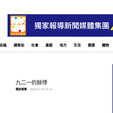
言論
調查站
社會
產經
地方
生活
健康
寵物
九二一的餘悸
獨家報導
-
2023-07-19 14:14