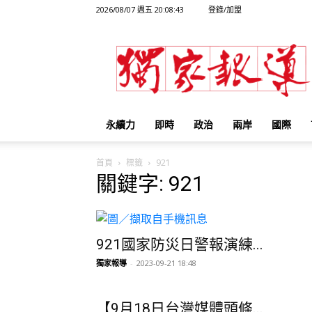
2026/08/07 週五 20:08:43
登錄/加盟
獨
家
報
導
永續力
即時
政治
兩岸
國際
首頁
標籤
921
關鍵字: 921
921國家防災日警報演練...
獨家報導
-
2023-09-21 18:48
【9月18日台灣媒體頭條...