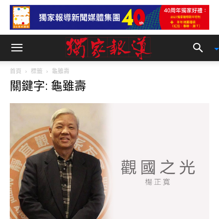
首頁
標籤
龜雖壽
關鍵字: 龜雖壽