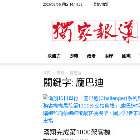
2026/08/06 週四 14:14:32
登錄/加盟
獨
家
報
導
永續力
即時
政治
兩岸
國際
首頁
標籤
龐巴迪
關鍵字: 龐巴迪
漢翔完成第1000架客機...