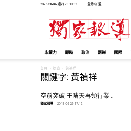
2026/08/06 週四 23:38:03
登錄/加盟
獨
家
報
導
永續力
即時
政治
兩岸
國際
首頁
標籤
黃禎祥
關鍵字: 黃禎祥
空前突破 王晴天再領行業...
獨家報導
-
2018-06-29 17:12