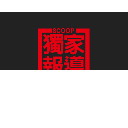
報真導正、報真導善
爆料信箱：scooptwed@gmail.com
讀者投書：scooptwre@gmail.com
電子書訂閱
雜誌平面廣告刊登價目表
網路廣告刊登
隱私權說明
授權申請