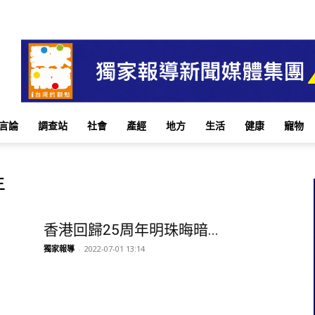
言論
調查站
社會
產經
地方
生活
健康
寵物
年
香港回歸25周年明珠晦暗...
獨家報導
-
2022-07-01 13:14
香港回歸25周年慶習皇閉...
獨家報導
-
2022-06-30 14:20