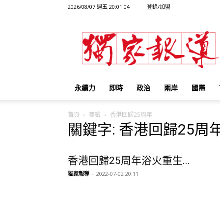
2026/08/07 週五 20:01:04
登錄/加盟
獨
家
報
導
永續力
即時
政治
兩岸
國際
首頁
標籤
香港回歸25周年
關鍵字: 香港回歸25周
香港回歸25周年浴火重生...
獨家報導
-
2022-07-02 20:11
習近平抵港慶回歸 香港...
獨家報導
-
2022-07-01 12:55