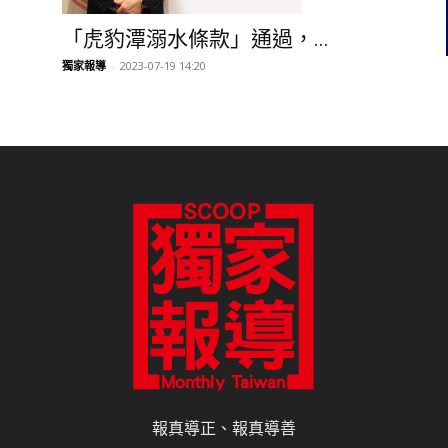
「虎豹潭溺水條款」通過，...
獨家報導
-
2023-07-19 14:20
報真導正、報真導善