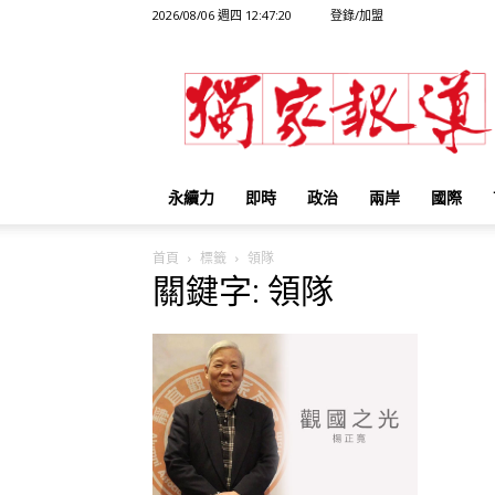
2026/08/06 週四 12:47:20
登錄/加盟
獨
家
報
導
永續力
即時
政治
兩岸
國際
首頁
標籤
領隊
關鍵字: 領隊