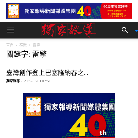
首頁
標籤
雷擎
關鍵字: 雷擎
臺灣創作登上巴塞隆納春之...
獨家報導
-
2019-06-01 07:51