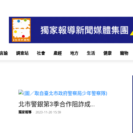
言論
調查站
社會
產經
地方
生活
健康
寵物
北市警銀第3季合作阻詐成...
獨家報導
-
2023-11-20 15:59