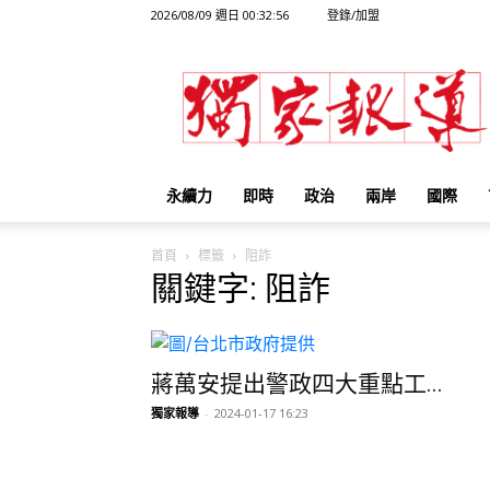
2026/08/09 週日 00:32:56
登錄/加盟
獨
家
報
導
永續力
即時
政治
兩岸
國際
首頁
標籤
阻詐
關鍵字: 阻詐
蔣萬安提出警政四大重點工...
獨家報導
-
2024-01-17 16:23