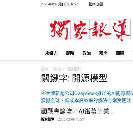
2026/08/09 週日 02:16:26
登錄/加盟
獨
家
報
導
永續力
即時
政治
兩岸
國際
首頁
標籤
開源模型
關鍵字: 開源模型
國戰會論壇／AI鐵幕？美...
獨家報導
-
2025-02-09 15:57