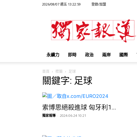
2026/08/07 週五 13:22:59
登錄/加盟
獨
家
報
導
永續力
即時
政治
兩岸
國際
首頁
標籤
足球
關鍵字: 足球
索博思絕殺進球 匈牙利1...
獨家報導
-
2024-06-24 10:21