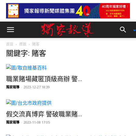
首頁
標籤
賭客
關鍵字: 賭客
職業賭場藏匿頂級商辦 警...
獨家報導
-
2023-12-27 18:39
假交流真博弈 警破職業賭...
獨家報導
-
2023-11-08 17:05