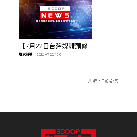
報真導正、報真導善
爆料信箱：scooptwed@gmail.com
讀者投書：scooptwre@gmail.com