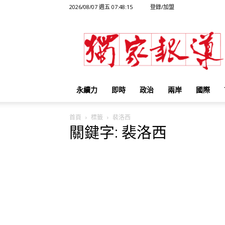
2026/08/07 週五 07:48:15
登錄/加盟
獨
家
報
導
永續力
即時
政治
兩岸
國際
首頁
標籤
裴洛西
關鍵字: 裴洛西
【何豪毅專欄】裴洛西訪台...
獨家報導
-
2022-08-03 15:19