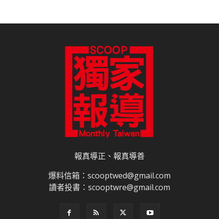
報真導正、報真導善
爆料信箱：scooptwed@gmail.com
讀者投書：scooptwre@gmail.com
關於我們
合作夥伴
電子書訂閱
雜誌平面廣告刊登價目表
網路廣告刊登
隱私權說明
授權申請程序
網站使用條款
免責聲明
網站導覽
聯絡我們