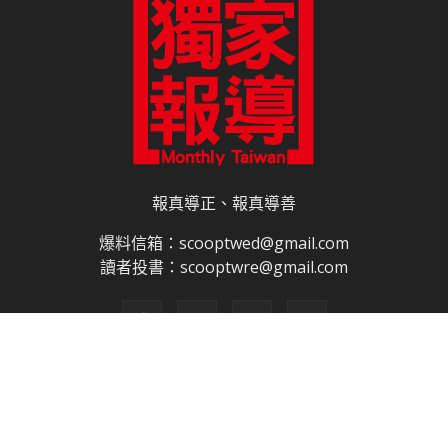
報真導正、報真導善
爆料信箱：scooptwed@gmail.com
讀者投書：scooptwre@gmail.com
關於我們
合作夥伴
電子書訂閱
雜誌平面廣告刊登價目表
網路廣告刊登
隱私權說明
授權申請程序
網站使用條款
免責聲明
網站導覽
聯絡我們
© 獨家報導有限公司