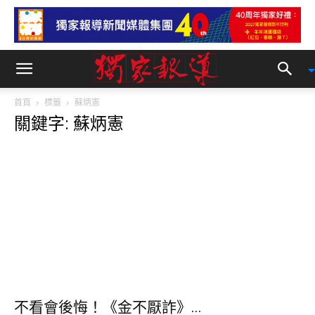
首頁
標籤
蘇炳憲
關鍵字: 蘇炳憲
不看會後悔！《金不厭詐》...
獨家報導
-
2021-01-31 14:04