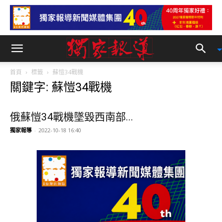
首頁
標籤
蘇愷34戰機
關鍵字: 蘇愷34戰機
俄蘇愷34戰機墜毀西南部...
獨家報導
-
2022-10-18 16:40