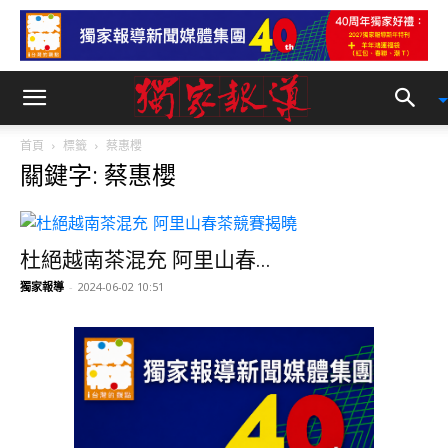
首頁
標籤
蔡惠櫻
關鍵字: 蔡惠櫻
杜絕越南茶混充 阿里山春...
獨家報導
-
2024-06-02 10:51