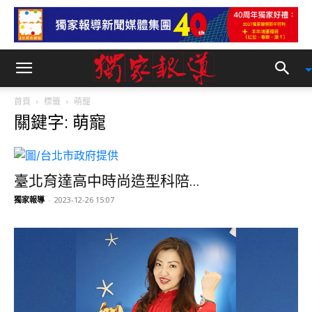
首頁
標籤
萌寵
關鍵字: 萌寵
臺北育達高中時尚造型科陪...
獨家報導
-
2023-12-26 15:07