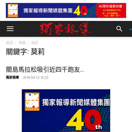
首頁
標籤
莫莉
關鍵字: 莫莉
關島馬拉松吸引近四千跑友...
獨家報導
-
2018-04-12 10:22