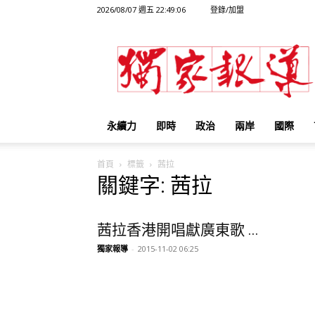
2026/08/07 週五 22:49:06
登錄/加盟
獨
家
報
導
永續力
即時
政治
兩岸
國際
首頁
標籤
茜拉
關鍵字: 茜拉
茜拉香港開唱獻廣東歌 ...
獨家報導
-
2015-11-02 06:25