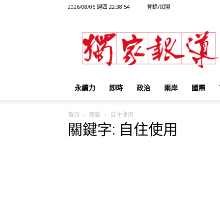
2026/08/06 週四 22:38:54
登錄/加盟
獨
家
報
導
永續力
即時
政治
兩岸
國際
首頁
標籤
自住使用
關鍵字: 自住使用
騎樓設攤裝鐵門 加徵房屋...
獨家報導
-
2023-11-24 17:34