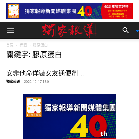
首頁
標籤
膠原蛋白
關鍵字: 膠原蛋白
安非他命佯裝女友通便劑 ...
獨家報導
-
2022-10-17 15:01