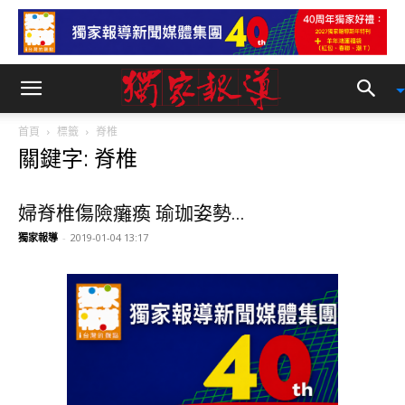
首頁
標籤
脊椎
關鍵字: 脊椎
婦脊椎傷險癱瘓 瑜珈姿勢...
獨家報導
-
2019-01-04 13:17